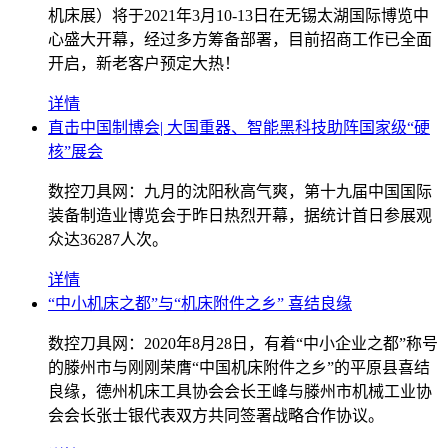
机床展）将于2021年3月10-13日在无锡太湖国际博览中
心盛大开幕，经过多方筹备部署，目前招商工作已全面
开启，新老客户预定大热！
详情
直击中国制博会| 大国重器、智能黑科技助阵国家级“硬
核”展会
数控刀具网：九月的沈阳秋高气爽，第十九届中国国际
装备制造业博览会于昨日热烈开幕，据统计首日参展观
众达36287人次。
详情
“中小机床之都”与“机床附件之乡” 喜结良缘
数控刀具网：2020年8月28日，有着“中小企业之都”称号
的滕州市与刚刚荣膺“中国机床附件之乡”的平原县喜结
良缘，德州机床工具协会会长王峰与滕州市机械工业协
会会长张士银代表双方共同签署战略合作协议。