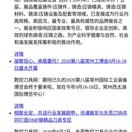
届，展品覆盖铸件\压铸件、铸造\压铸模具、铸造\压铸
材料、铸造\压铸设备及配套等领域，已发展成为行业内
高规格、高层次、最专业、最具权威性的品牌展会之
一。展会积极响应国家政策号召，倡导企业走创新、高
效的绿色铸造\压铸之路，为产业科学健康与自然、社会
和谐发展发挥着积极的推动作用。
详情
凝聚信心，承载重托！2020第八届常州工博会9月16-18
日盛大开幕
数控刀具网：期待已久的2020第八届常州国际工业装备
博览会终于要来啦，就在今年9月16-18日，常州西太湖
国际博览中心！
详情
相聚长安，共话行业发展趋势，讯通展览与东莞刀协共
同打造DMP展精品刀具专区
数控刀具网：2020年8月7日，东莞数控刀具企业交流会