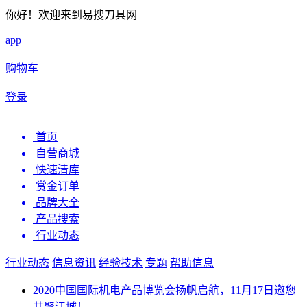
你好！欢迎来到易搜刀具网
app
购物车
登录
首页
自营商城
快速清库
赏金订单
品牌大全
产品搜索
行业动态
行业动态
信息资讯
经验技术
专题
帮助信息
2020中国国际机电产品博览会扬帆启航，11月17日邀您
共聚江城！