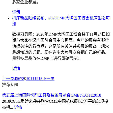
多家企业参展。
详情
机床新品陆续发布，2020DMP大湾区工博会机床生态可
期
数控刀具网：2020年DMP大湾区工博会将于11月24日如
期与大家在深圳国际会展中心见面，今年的展会有哪些
值得关注的看点呢？这是所有关注并参展的展商与观众
最想知道的话题。现在许多大牌展商会把自己的新品、
黑科技展品放在DMP上进行重磅展示。
详情
上一页
4
5
6
7
8
9
10
11
12
13
下一页
推荐专题
第五届上海国际切削工具及装备展览会CME&CCTE2018
2018CCTE重磅来袭并联合CME中国机床展以7万平的总规模
亮相...
详情