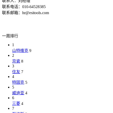
联系人：刘经理
联系电话：010-64528385
联系邮箱：hr@esitools.com
一周排行
1
山特维克
9
2
京瓷
8
3
住友
7
4
特固克
5
5
威迪亚
4
6
三菱
4
7