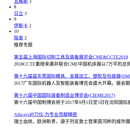
瓦格斯
3
8
日立
3
9
伊斯卡
2
10
阪泰
2
推荐专题
第五届上海国际切削工具及装备展览会CME&CCTE2018
2018CCTE重磅来袭并联合CME中国机床展以7万平的总规
第十九届届东莞国际模具、金属加工、塑胶及包装展(DMP2
2017广东国际机器人及智能装备博览会盛大开幕。展会期间
第十六届中国国际装备制造业博览会(CIEME2017)
第十六届中国制博会将于2017年9月1日至5日在沈阳国际展
Alfa-sys对刀仪-为专业贡献精密
瑞士血统，欧洲新贵，源于列支敦士登莱茵河畔的城市儒格尔