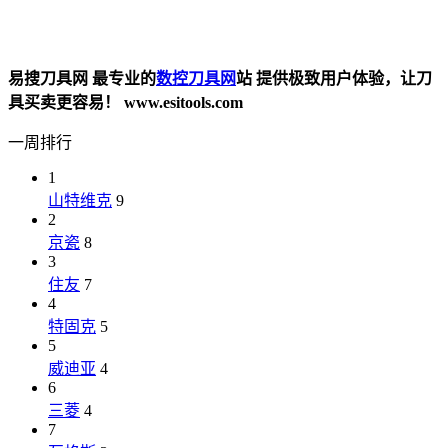
易搜刀具网 最专业的
数控刀具网
站 提供极致用户体验，让刀
具买卖更容易！ www.esitools.com
一周排行
1
山特维克
9
2
京瓷
8
3
住友
7
4
特固克
5
5
威迪亚
4
6
三菱
4
7