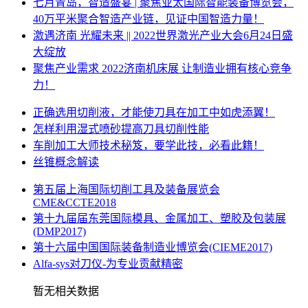
七月青岛，智造盛宴 | 聚焦亚太国际智能装备博览会，
40万平米聚合智造产业链，见证中国智造力量！
激遇济南 光耀未来 || 2022世界激光产业大会6月24日盛
大绽放
聚焦产业需求 2022济南机床展 让制造业拥有核心竞争
力！
正确选用切削液，才能使刀具在加工中如虎添翼！
怎样利用湿式喷砂提高刀具切削性能
车削加工大师技术秘笈，要学此技，必看此籍！
丝锥概念解读
第五届上海国际切削工具及装备展览会
CME&CCTE2018
第十九届届东莞国际模具、金属加工、塑胶及包装展
(DMP2017)
第十六届中国国际装备制造业博览会(CIEME2017)
Alfa-sys对刀仪-为专业贡献精密
暂无相关数据