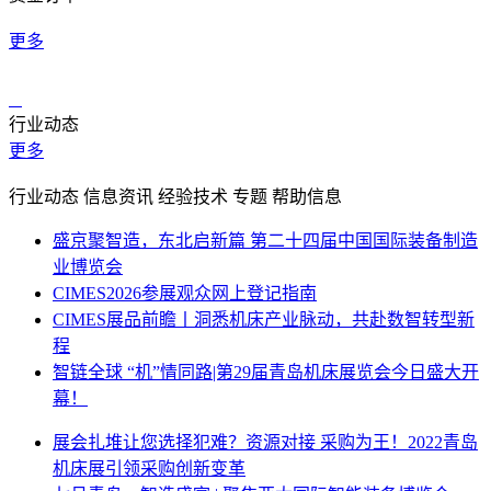
更多
行业动态
更多
行业动态
信息资讯
经验技术
专题
帮助信息
盛京聚智造，东北启新篇 第二十四届中国国际装备制造
业博览会
CIMES2026参展观众网上登记指南
CIMES展品前瞻丨洞悉机床产业脉动，共赴数智转型新
程
智链全球 “机”情同路|第29届青岛机床展览会今日盛大开
幕！
展会扎堆让您选择犯难？资源对接 采购为王！2022青岛
机床展引领采购创新变革