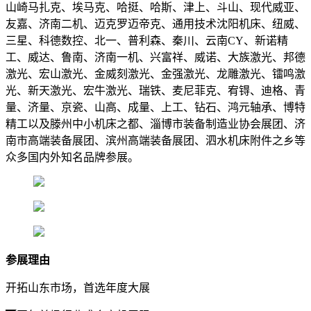
山崎马扎克、埃马克、哈挺、哈斯、津上、斗山、现代威亚、
友嘉、济南二机、迈克罗迈帝克、通用技术沈阳机床、纽威、
三星、科德数控、北一、普利森、秦川、云南CY、新诺精
工、威达、鲁南、济南一机、兴富祥、威诺、大族激光、邦德
激光、宏山激光、金威刻激光、金强激光、龙雕激光、镭鸣激
光、新天激光、宏牛激光、瑞铁、麦尼菲克、宥锝、迪格、青
量、济量、京瓷、山高、成量、上工、钻石、鸿元轴承、博特
精工以及滕州中小机床之都、淄博市装备制造业协会展团、济
南市高端装备展团、滨州高端装备展团、泗水机床附件之乡等
众多国内外知名品牌参展。
参展理由
开拓山东市场，首选年度大展