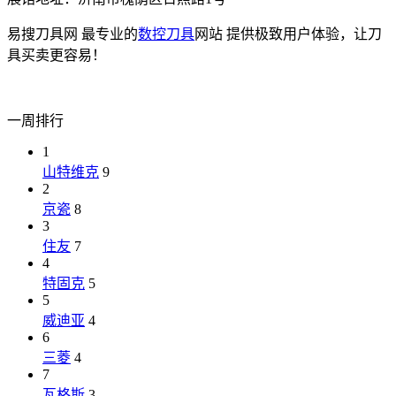
易搜刀具网 最专业的
数控刀具
网站 提供极致用户体验，让刀
具买卖更容易！
一周排行
1
山特维克
9
2
京瓷
8
3
住友
7
4
特固克
5
5
威迪亚
4
6
三菱
4
7
瓦格斯
3