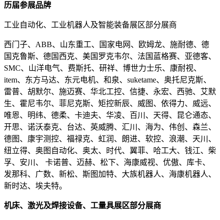
历届参展品牌
工业自动化、工业机器人及智能装备展区部分展商
西门子、ABB、山东重工、国家电网、欧姆龙、施耐德、德
国克鲁斯、德国西克、美国罗克韦尔、法国蓝格赛、亚德客、
SMC、山洋电气、费斯托、研祥、博世力士乐、康耐视、
item、东方马达、东元电机、和泉、suketame、奥托尼克斯、
雷普、胡默尔、施迈赛、华北工控、信捷、永宏、西驰、艾默
生、霍尼韦尔、菲尼克斯、矩控新辰、威图、依得力、威远、
唯恩、明纬、德柔、卡迪夫、华凌、百川、天得、昆仑通态、
开思、诺沃泰克、台达、英威腾、汇川、海为、伟创、森兰、
德图、康宇测控、福禄克、虹润、朗进、软控、浪潮、天川、
纽立得、奥图自动化、奥太、时代、翼菲、哈工大、钱江、柴
孚、安川、 卡诺普、迈赫、松下、海康威视、优傲、库卡、
发那科、广数、新松、斯图加特、大族机器人、海康机器人、
新时达、埃夫特。
机床、激光及焊接设备、工量具展区部分展商