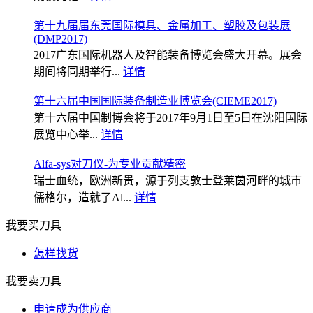
第十九届届东莞国际模具、金属加工、塑胶及包装展
(DMP2017)
2017广东国际机器人及智能装备博览会盛大开幕。展会
期间将同期举行...
详情
第十六届中国国际装备制造业博览会(CIEME2017)
第十六届中国制博会将于2017年9月1日至5日在沈阳国际
展览中心举...
详情
Alfa-sys对刀仪-为专业贡献精密
瑞士血统，欧洲新贵，源于列支敦士登莱茵河畔的城市
儒格尔，造就了Al...
详情
我要买刀具
怎样找货
我要卖刀具
申请成为供应商