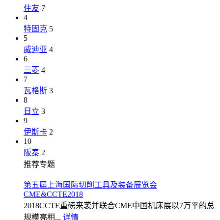
住友
7
4
特固克
5
5
威迪亚
4
6
三菱
4
7
瓦格斯
3
8
日立
3
9
伊斯卡
2
10
阪泰
2
推荐专题
第五届上海国际切削工具及装备展览会
CME&CCTE2018
2018CCTE重磅来袭并联合CME中国机床展以7万平的总
规模亮相...
详情