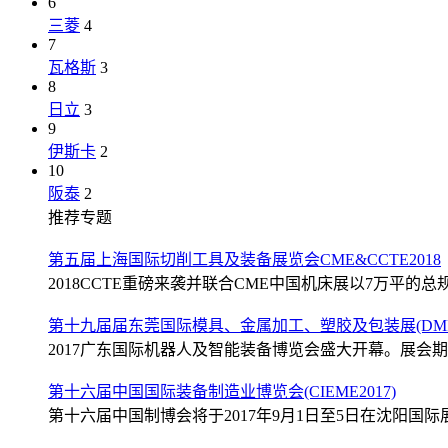
6
三菱
4
7
瓦格斯
3
8
日立
3
9
伊斯卡
2
10
阪泰
2
推荐专题
第五届上海国际切削工具及装备展览会CME&CCTE2018
2018CCTE重磅来袭并联合CME中国机床展以7万平的总规
第十九届届东莞国际模具、金属加工、塑胶及包装展(DMP2
2017广东国际机器人及智能装备博览会盛大开幕。展会期间
第十六届中国国际装备制造业博览会(CIEME2017)
第十六届中国制博会将于2017年9月1日至5日在沈阳国际展