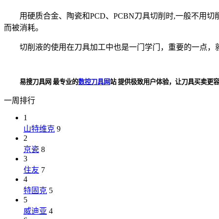
用硬质合金、陶瓷和PCD、PCBN刀具切削时,一般不用切
而被消耗。
切削液的使用在刀具加工中也是一门学门，重要的一点，
易搜刀具网 最专业的
数控刀具网
站 提供极致用户体验，让刀具买卖更容易！ ww
一周排行
1
山特维克
9
2
京瓷
8
3
住友
7
4
特固克
5
5
威迪亚
4