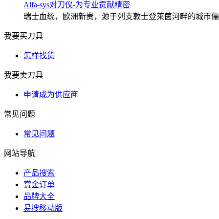
Alfa-sys对刀仪-为专业贡献精密
瑞士血统，欧洲新贵，源于列支敦士登莱茵河畔的城市儒格尔
我要买刀具
怎样找货
我要卖刀具
申请成为供应商
常见问题
常见问题
网站导航
产品搜索
赏金订单
品牌大全
易搜移动版