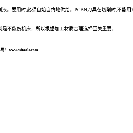
削液。要用时,必须自始自终地供给。PCBN刀具在切削时,不能用
就是不能伤机床，所以根据加工材质合理选择至关重要。
w.esitools.com