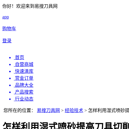
你好！欢迎来到易搜刀具网
app
购物车
登录
首页
自营商城
快速清库
赏金订单
品牌大全
产品搜索
行业动态
您所在的位置：
易搜刀具网
>
经验技术
>
怎样利用湿式喷砂
怎样利用湿式喷砂提高刀具切