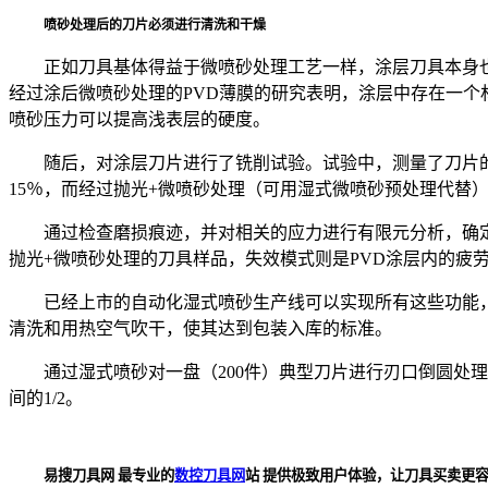
喷砂处理后的刀片必须进行清洗和干燥
正如刀具基体得益于微喷砂处理工艺一样，涂层刀具本身
经过涂后微喷砂处理的PVD薄膜的研究表明，涂层中存在一个材
喷砂压力可以提高浅表层的硬度。
随后，对涂层刀片进行了铣削试验。试验中，测量了刀片的
15％，而经过抛光+微喷砂处理（可用湿式微喷砂预处理代替
通过检查磨损痕迹，并对相关的应力进行有限元分析，确
抛光+微喷砂处理的刀具样品，失效模式则是PVD涂层内的疲
已经上市的自动化湿式喷砂生产线可以实现所有这些功能，
清洗和用热空气吹干，使其达到包装入库的标准。
通过湿式喷砂对一盘（200件）典型刀片进行刃口倒圆处
间的1/2。
易搜刀具网 最专业的
数控刀具网
站 提供极致用户体验，让刀具买卖更容易！ ww