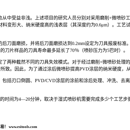
也从中受益非浅。上述项目的研究人员分别对采用磨削+微喷砂工
料变形大、纳米硬度高的浅表层（其深度约为0.6μm）。工艺
后刀面磨损，并将后刀面磨损达到0.2mm设定为刀具报废标准
）的刀片样品的刀具寿命最多延长了70％（喷砂压力为5巴时）。
定了两种截然不同的刀具失效模式。对于经过磨削+微喷砂处理的
劳所致。因此，为了通过涂后微喷砂提高PVD涂层的纳米硬度，
包括刃口倒圆、PVD/CVD涂层的涂前和涂后处理、冲洗、去
理的时间为4—20分钟，取决于湿式喷砂机需要完成多少个工艺
w.esitools.com