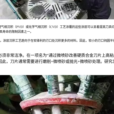
理气相沉积（PVD）或化学气相沉积（CVD）工艺涂覆的这些涂层可以显着提高刀具
刀具寿命的限制因素之一。
。涂层沉积工艺趋向于在较锋利的刃口处沉积更多的材料。因此，较小的刃口钝圆半
须非常洁净。在一项名为“通过微喷砂改善硬质合金刀片上高粘
因此，刀片通常需要进行磨削+微喷砂或抛光+微喷砂处理。研究