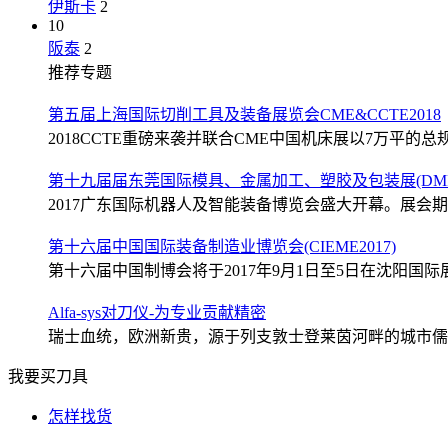
伊斯卡
2
10
阪泰
2
推荐专题
第五届上海国际切削工具及装备展览会CME&CCTE2018
2018CCTE重磅来袭并联合CME中国机床展以7万平的总规
第十九届届东莞国际模具、金属加工、塑胶及包装展(DMP2
2017广东国际机器人及智能装备博览会盛大开幕。展会期间
第十六届中国国际装备制造业博览会(CIEME2017)
第十六届中国制博会将于2017年9月1日至5日在沈阳国际展
Alfa-sys对刀仪-为专业贡献精密
瑞士血统，欧洲新贵，源于列支敦士登莱茵河畔的城市儒格尔
我要买刀具
怎样找货