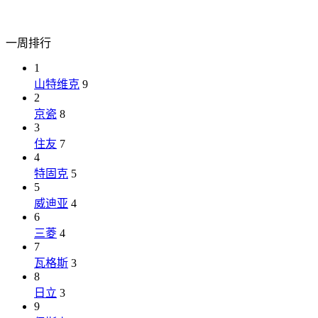
一周排行
1
山特维克
9
2
京瓷
8
3
住友
7
4
特固克
5
5
威迪亚
4
6
三菱
4
7
瓦格斯
3
8
日立
3
9