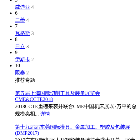
威迪亚
4
6
三菱
4
7
瓦格斯
3
8
日立
3
9
伊斯卡
2
10
阪泰
2
推荐专题
第五届上海国际切削工具及装备展览会
CME&CCTE2018
2018CCTE重磅来袭并联合CME中国机床展以7万平的总
规模亮相...
详情
第十九届届东莞国际模具、金属加工、塑胶及包装展
(DMP2017)