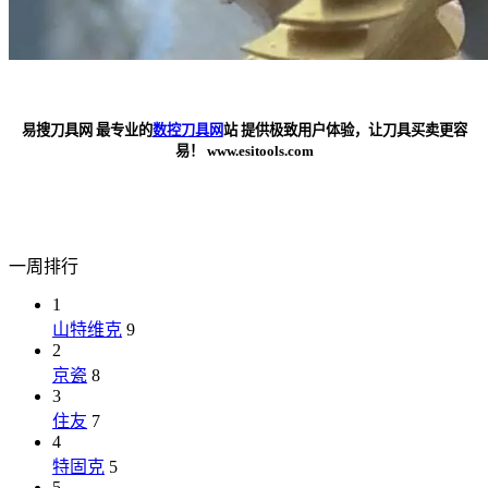
易搜刀具网 最专业的
数控刀具网
站 提供极致用户体验，让刀具买卖更容
易！ www.esitools.com
一周排行
1
山特维克
9
2
京瓷
8
3
住友
7
4
特固克
5
5