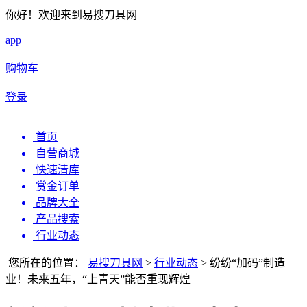
你好！欢迎来到易搜刀具网
app
购物车
登录
首页
自营商城
快速清库
赏金订单
品牌大全
产品搜索
行业动态
您所在的位置：
易搜刀具网
>
行业动态
>
纷纷“加码”制造
业！未来五年，“上青天”能否重现辉煌