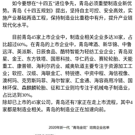
如今要想在“十四五”进位争先，青岛必须重塑制造业新优
势。青岛《十四五规划》提出，坚持自主可控、安全高效，实
施产业基础再造工程，保持制造业比重稳中有升，提升产业链
现代化水平。
目前青岛45家上市企业中，制造业相关企业多达30家，占
比超过60%。在青岛的上市企业中，青岛啤酒、新华锦、中鲁
远洋、英派斯、日辰食品、酷特智能为轻纺工业企业；青岛双
星、金王、东方铁塔、国恩科技、华仁药业、赛轮轮胎、天能
重工、康普顿、海利尔药业、威奥轨道主要专注于资源加工工
业；软控、汉缆、海联金汇、特锐德、中资中程、海信视像、
澳柯玛、克劳斯玛菲、海尔智家、汇金通、海容商用冷链、国
林环保、森麒麟轮胎、征和工业则均专注于机械电子制造业，
占比达到30%。
除却已上市的45家公司，青岛还有7家正在走上市流程，其中4
家都是制造业相关。青岛的制造业正在加速向前。