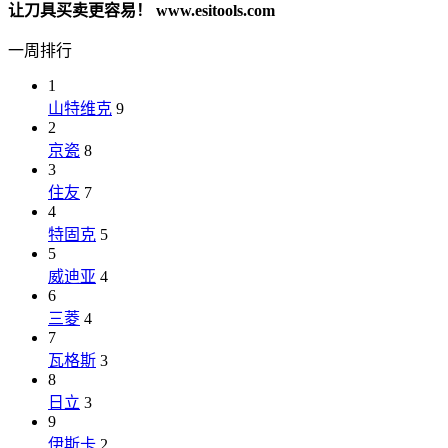
让刀具买卖更容易！ www.esitools.com
一周排行
1
山特维克
9
2
京瓷
8
3
住友
7
4
特固克
5
5
威迪亚
4
6
三菱
4
7
瓦格斯
3
8
日立
3
9
伊斯卡
2