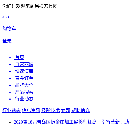
你好！欢迎来到易搜刀具网
app
购物车
登录
首页
自营商城
快速清库
赏金订单
品牌大全
产品搜索
行业动态
行业动态
信息资讯
经验技术
专题
帮助信息
2020第18届青岛国际金属加工展移师红岛，引智革新，