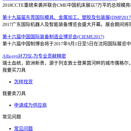
2018CCTE重磅来袭并联合CME中国机床展以7万平的总规模亮相
第十九届届东莞国际模具、金属加工、塑胶及包装展(DMP2017
2017广东国际机器人及智能装备博览会盛大开幕。展会期间将同
第十六届中国国际装备制造业博览会(CIEME2017)
第十六届中国制博会将于2017年9月1日至5日在沈阳国际展览中心
Alfa-sys对刀仪-为专业贡献精密
瑞士血统，欧洲新贵，源于列支敦士登莱茵河畔的城市儒格尔，造就
我要买刀具
怎样找货
我要卖刀具
申请成为供应商
常见问题
常见问题