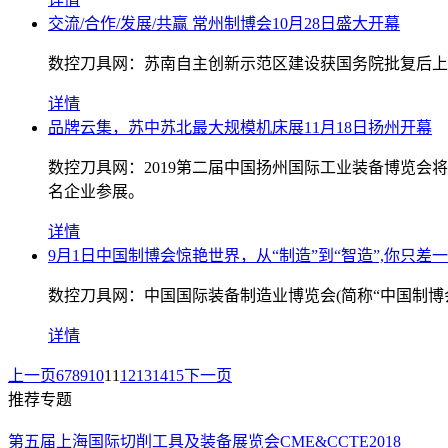
交流/合作/发展/共赢 常州制博会10月28日盛大开幕
数控刀具网：苏南自主创新示范区建设获国务院批复后上
详情
品牌云集，苏中苏北最大规模机床展11月18日扬州开幕
数控刀具网：2019第二届中国扬州国际工业装备博览会将于
名企业参展。
详情
9月1日中国制博会惊艳世界，从“制造”到“智造”,你只差
数控刀具网：中国国际装备制造业博览会(简称“中国制博
详情
上一页
6
7
8
9
10
11
12
13
14
15
下一页
推荐专题
第五届上海国际切削工具及装备展览会CME&CCTE2018