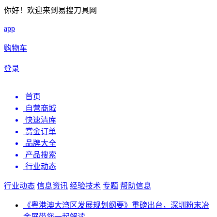
你好！欢迎来到易搜刀具网
app
购物车
登录
首页
自营商城
快速清库
赏金订单
品牌大全
产品搜索
行业动态
行业动态
信息资讯
经验技术
专题
帮助信息
《粤港澳大湾区发展规划纲要》重磅出台，深圳粉末冶
金展带您一起解读