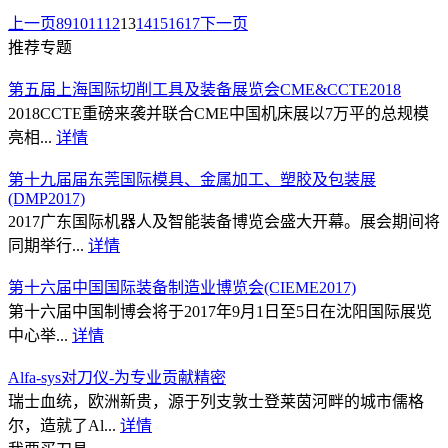
上一页
8
9
10
11
12
13
14
15
16
17
下一页
推荐专题
第五届上海国际切削工具及装备展览会CME&CCTE2018
2018CCTE重磅来袭并联合CME中国机床展以7万平的总规模
亮相...
详情
第十九届届东莞国际模具、金属加工、塑胶及包装展
(DMP2017)
2017广东国际机器人及智能装备博览会盛大开幕。展会期间将
同期举行...
详情
第十六届中国国际装备制造业博览会(CIEME2017)
第十六届中国制博会将于2017年9月1日至5日在沈阳国际展览
中心举...
详情
Alfa-sys对刀仪-为专业贡献精密
瑞士血统，欧洲新贵，源于列支敦士登莱茵河畔的城市儒格
尔，造就了Al...
详情