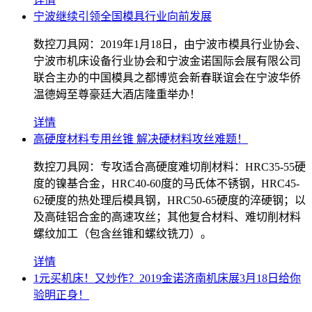
宁波继续引领全国模具行业向前发展
数控刀具网：2019年1月18日，由宁波市模具行业协会、
宁波市机床设备行业协会和宁波金诺国际会展有限公司
联合主办的中国模具之都博览会新春联谊会在宁波华侨
温德姆至尊豪廷大酒店隆重举办！
详情
高硬度材料专用丝锥 解决硬材料攻丝难题！
数控刀具网：专攻适合高硬度难切削材料：HRC35-55硬
度的镍基合金，HRC40-60度的马氏体不锈钢，HRC45-
62硬度的热处理后模具钢，HRC50-65硬度的淬硬钢；以
及高硅铝合金的高速攻丝；其他复合材料、难切削材料
螺纹加工（包含丝锥和螺纹铣刀）。
详情
1元买机床！又炒作？2019金诺济南机床展3月18日给你
验明正身！