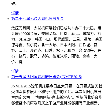
破。
详情
第二十七届无锡太湖机床展览会
数控刀具网：太湖机床展我们已成功举办二十六届，累
计展商9000余家，美国哈斯、哈挺、赫克、米超力、捷
力、SHARP，韩国斗山、现代威亚、三星、进荣，德国
德马吉、瓦尔特，北一大隈、日本大隈、西铁城、宫
野、津上、沙迪克、山善、松下、和泉，台湾铀兴、程
泰、德马、欧马、协鸿、德克米乐、丽驰、高锋、大
侨、键
详情
第十五届沈阳国际机床展览会(JNMTE2015)
JNMTE2015沈阳机床展今日盛大开幕，在开幕式当天就
受到众多参展企业和行业用户的关注。本次沈阳机床展
主题定义为："协同创新•直击新常态"。希望借此盛会能
够使整个机床及附属上下游产业链能够拥有产业创新、