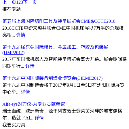
上一页
1
2
3
下一页
推荐专题
第五届上海国际切削工具及装备展览会CME&CCTE2018
2018CCTE重磅来袭并联合CME中国机床展以7万平的总规模
亮相...
详情
第十九届届东莞国际模具、金属加工、塑胶及包装展
(DMP2017)
2017广东国际机器人及智能装备博览会盛大开幕。展会期间将
同期举行...
详情
第十六届中国国际装备制造业博览会(CIEME2017)
第十六届中国制博会将于2017年9月1日至5日在沈阳国际展览
中心举...
详情
Alfa-sys对刀仪-为专业贡献精密
瑞士血统，欧洲新贵，源于列支敦士登莱茵河畔的城市儒格
尔，造就了Al...
详情
我要买刀具