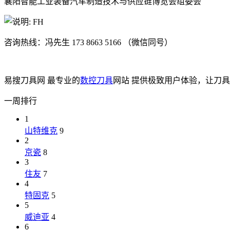
襄阳智能工业装备汽车制造技术与供应链博览会组委会
咨询热线：冯先生 173 8663 5166 （微信同号）
易搜刀具网 最专业的
数控刀具
网站 提供极致用户体验，让刀
一周排行
1
山特维克
9
2
京瓷
8
3
住友
7
4
特固克
5
5
威迪亚
4
6