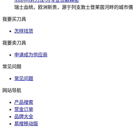
Alfa-sys对刀仪-为专业贡献精密
瑞士血统，欧洲新贵，源于列支敦士登莱茵河畔的城市儒格尔
我要买刀具
怎样找货
我要卖刀具
申请成为供应商
常见问题
常见问题
网站导航
产品搜索
赏金订单
品牌大全
易搜移动版