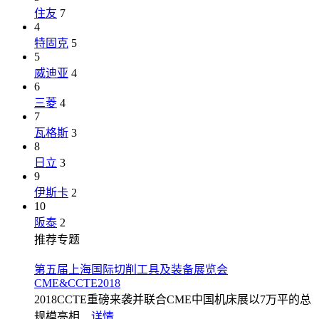
住友
7
4
特固克
5
5
威迪亚
4
6
三菱
4
7
瓦格斯
3
8
日立
3
9
伊斯卡
2
10
阪泰
2
推荐专题
第五届上海国际切削工具及装备展览会
CME&CCTE2018
2018CCTE重磅来袭并联合CME中国机床展以7万平的总
规模亮相...
详情