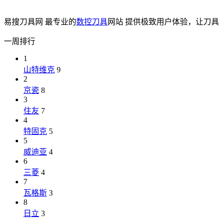
易搜刀具网 最专业的
数控刀具
网站 提供极致用户体验，让刀
一周排行
1
山特维克
9
2
京瓷
8
3
住友
7
4
特固克
5
5
威迪亚
4
6
三菱
4
7
瓦格斯
3
8
日立
3