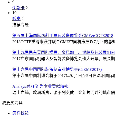
9
伊斯卡
2
10
阪泰
2
推荐专题
第五届上海国际切削工具及装备展览会CME&CCTE2018
2018CCTE重磅来袭并联合CME中国机床展以7万平的总规
第十九届届东莞国际模具、金属加工、塑胶及包装展(DMP2
2017广东国际机器人及智能装备博览会盛大开幕。展会期间
第十六届中国国际装备制造业博览会(CIEME2017)
第十六届中国制博会将于2017年9月1日至5日在沈阳国际展
Alfa-sys对刀仪-为专业贡献精密
瑞士血统，欧洲新贵，源于列支敦士登莱茵河畔的城市儒格尔
我要买刀具
怎样找货