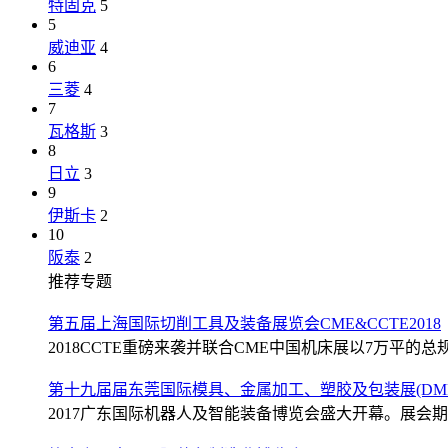
特固克
5
5
威迪亚
4
6
三菱
4
7
瓦格斯
3
8
日立
3
9
伊斯卡
2
10
阪泰
2
推荐专题
第五届上海国际切削工具及装备展览会CME&CCTE2018
2018CCTE重磅来袭并联合CME中国机床展以7万平的总规
第十九届届东莞国际模具、金属加工、塑胶及包装展(DMP2
2017广东国际机器人及智能装备博览会盛大开幕。展会期间