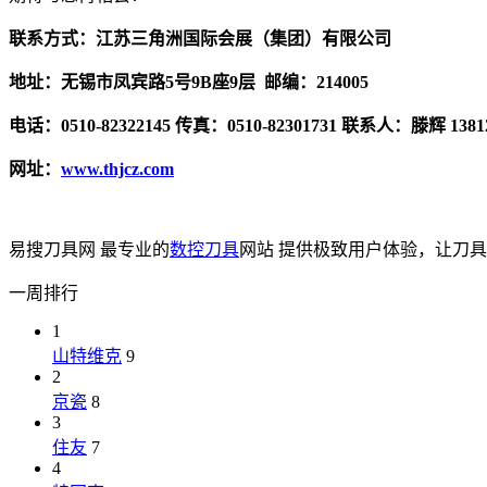
联系方式：江苏三角洲国际会展（集团）有限公司
地址：无锡市凤宾路5号9B座9层 邮编：214005
电话：0510-82322145 传真：0510-82301731 联系人：滕辉 1381
网址：
www.thjcz.com
易搜刀具网 最专业的
数控刀具
网站 提供极致用户体验，让刀
一周排行
1
山特维克
9
2
京瓷
8
3
住友
7
4