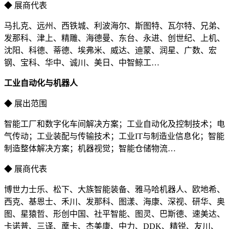
◆ 展商代表
马扎克、远州、西铁城、利波海尔、斯图特、瓦尔特、兄弟、
发那科、津上、精雕、海德曼、东台、永进、创世纪、上机、
沈阳、科德、蒂德、埃弗米、威达、迪蒙、润星、广数、宏
钢、宝科、华中、诚川、美日、中智鲸工…
工业自动化与机器人
◆ 展出范围
智能工厂和数字化车间解决方案；工业自动化及控制技术；电
气传动；工业装配与传输技术；工业IT与制造业信息化；智能
制造整体解决方案；机器视觉；智能仓储物流…
◆ 展商代表
博世力士乐、松下、大族智能装备、雅马哈机器人、欧地希、
西克、基恩士、禾川、发那科、图漾、海康、深视、研华、奥
图、星猿哲、形创中国、社平智能、图灵、巴斯德、速美达、
卡诺普、三译、藦卡、杰美康、中力、DDK、精锐、友川、