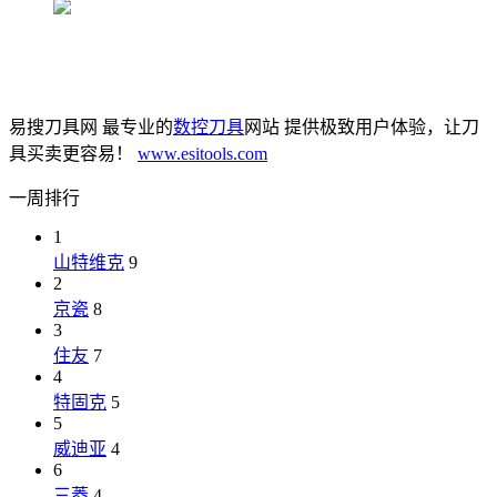
易搜刀具网 最专业的
数控刀具
网站 提供极致用户体验，让刀
具买卖更容易！
www.esitools.com
一周排行
1
山特维克
9
2
京瓷
8
3
住友
7
4
特固克
5
5
威迪亚
4
6
三菱
4