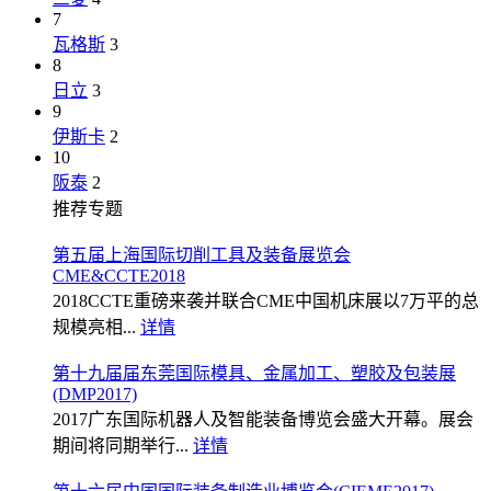
7
瓦格斯
3
8
日立
3
9
伊斯卡
2
10
阪泰
2
推荐专题
第五届上海国际切削工具及装备展览会
CME&CCTE2018
2018CCTE重磅来袭并联合CME中国机床展以7万平的总
规模亮相...
详情
第十九届届东莞国际模具、金属加工、塑胶及包装展
(DMP2017)
2017广东国际机器人及智能装备博览会盛大开幕。展会
期间将同期举行...
详情