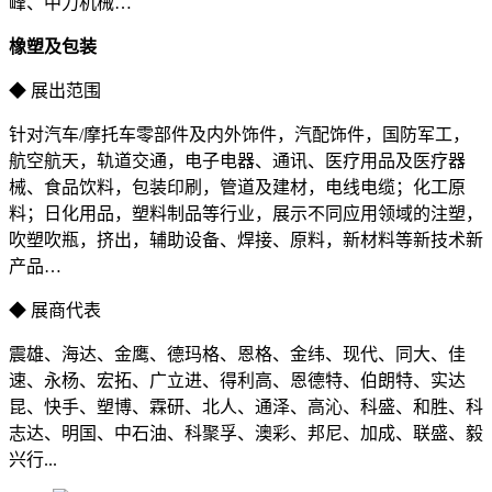
峰、中力机械…
橡塑及包装
◆ 展出范围
针对汽车/摩托车零部件及内外饰件，汽配饰件，国防军工，
航空航天，轨道交通，电子电器、通讯、医疗用品及医疗器
械、食品饮料，包装印刷，管道及建材，电线电缆；化工原
料；日化用品，塑料制品等行业，展示不同应用领域的注塑，
吹塑吹瓶，挤出，辅助设备、焊接、原料，新材料等新技术新
产品…
◆ 展商代表
震雄、海达、金鹰、德玛格、恩格、金纬、现代、同大、佳
速、永杨、宏拓、广立进、得利高、恩德特、伯朗特、实达
昆、快手、塑博、霖研、北人、通泽、高沁、科盛、和胜、科
志达、明国、中石油、科聚孚、澳彩、邦尼、加成、联盛、毅
兴行...