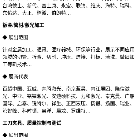
台湾德士、新代、富士康、永宏、联锦、维庆、海特、瑞科、
东佑达、大正、楷徽、伯朗特…
钣金/管材/激光加工
◆ 展出范围
针对金属加工、通讯、医疗器械、环保等行业，展示不同应用
领域的切管、折弯、切割、冲压、焊接、打标、清洗、微细加
工等新技术…
◆ 展商代表
百超中国、亚威、奔腾激光、南京蓝昊、内江展团、隆信激
光、中亚、铭镭激光、安迪硕科技、力和激光、泰克曼、广船
国际、启泰、锐特尔、祥生、正西液压、扬锻、扬固、瑞业、
沁智峰、科时顿、奥洋、晨龙、罗维特…
工刀夹具、质量控制与测试
◆ 展出范围