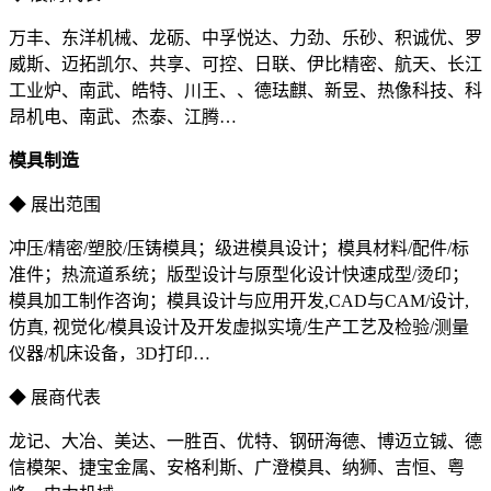
万丰、东洋机械、龙砺、中孚悦达、力劲、乐砂、积诚优、罗
威斯、迈拓凯尔、共享、可控、日联、伊比精密、航天、长江
工业炉、南武、皓特、川王、、德珐麒、新昱、热像科技、科
昂机电、南武、杰泰、江腾…
模具制造
◆ 展出范围
冲压/精密/塑胶/压铸模具；级进模具设计；模具材料/配件/标
准件；热流道系统；版型设计与原型化设计快速成型/烫印；
模具加工制作咨询；模具设计与应用开发,CAD与CAM/设计,
仿真, 视觉化/模具设计及开发虚拟实境/生产工艺及检验/测量
仪器/机床设备，3D打印…
◆ 展商代表
龙记、大冶、美达、一胜百、优特、钢研海德、博迈立铖、德
信模架、捷宝金属、安格利斯、广澄模具、纳狮、吉恒、粤