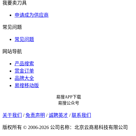
我要卖刀具
申请成为供应商
常见问题
常见问题
网站导航
产品搜索
赏金订单
品牌大全
易搜移动版
易搜APP下载
易搜公众号
关于我们
/
免责声明
/
诚聘英才
/
联系我们
版权所有 © 2006-2026 公司名称：北京云商易科技有限公司