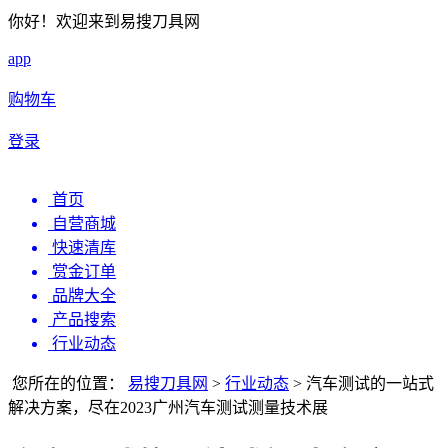
你好！欢迎来到易搜刀具网
app
购物车
登录
首页
自营商城
快速清库
赏金订单
品牌大全
产品搜索
行业动态
您所在的位置：
易搜刀具网
>
行业动态
>
汽车测试的一站式
解决方案，尽在2023广州汽车测试测量技术展