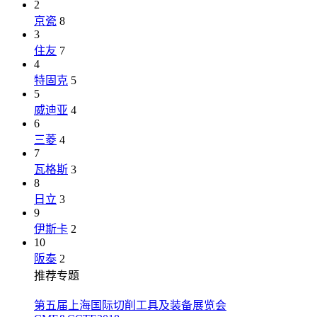
2
京瓷
8
3
住友
7
4
特固克
5
5
威迪亚
4
6
三菱
4
7
瓦格斯
3
8
日立
3
9
伊斯卡
2
10
阪泰
2
推荐专题
第五届上海国际切削工具及装备展览会