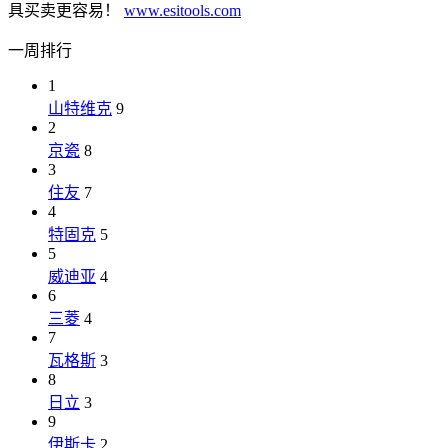
具买卖更容易！
www.esitools.com
一周排行
1
山特维克
9
2
京瓷
8
3
住友
7
4
特固克
5
5
威迪亚
4
6
三菱
4
7
瓦格斯
3
8
日立
3
9
伊斯卡
2