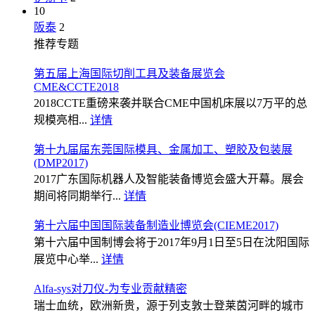
10
阪泰
2
推荐专题
第五届上海国际切削工具及装备展览会
CME&CCTE2018
2018CCTE重磅来袭并联合CME中国机床展以7万平的总
规模亮相...
详情
第十九届届东莞国际模具、金属加工、塑胶及包装展
(DMP2017)
2017广东国际机器人及智能装备博览会盛大开幕。展会
期间将同期举行...
详情
第十六届中国国际装备制造业博览会(CIEME2017)
第十六届中国制博会将于2017年9月1日至5日在沈阳国际
展览中心举...
详情
Alfa-sys对刀仪-为专业贡献精密
瑞士血统，欧洲新贵，源于列支敦士登莱茵河畔的城市