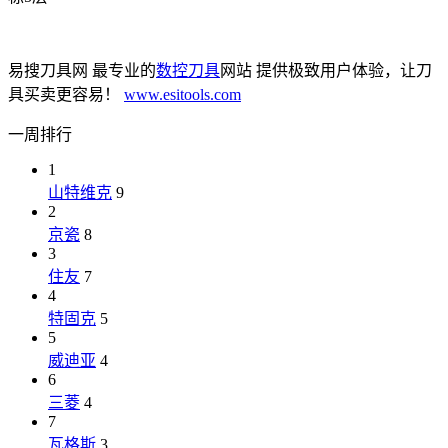
易搜刀具网 最专业的
数控刀具
网站 提供极致用户体验，让刀
具买卖更容易！
www.esitools.com
一周排行
1
山特维克
9
2
京瓷
8
3
住友
7
4
特固克
5
5
威迪亚
4
6
三菱
4
7
瓦格斯
3