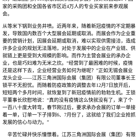
家的采购团和全国各省市区近4万人的专业买家前来参观展
会。
从等米下锅到业务井喷。近两年来，随着新冠疫情的不定期暴
发，导致国内数百个大型展会延期或取消。而展会作为企业重
要的营销计划，因展会延期或取消，难以实现供需接洽，造成
许多企业的规划无法落地，对处于发展中的企业在产业链、供
就链上更是受到大规模的影响。而作为主营会展业的承办企
业，也是巧妇难为无米之炊。“经营到了最困难的时候，疫情
还是这样下去，企业经营业务如何为继呢？”正如无锡会展业
龙头企业——江苏三角洲国际会展（集团）有限公司董事长王
锁平不无担忧。而随着防疫政策的调整去年12月7日放开后，
短短两个多月时间，就恢复到了新冠疫情前的勃勃生机。王锁
平董事长欣慰地说：“真的没有疫情这么快就没有了，来了个
一百八十度大转弯，春节刚过后，要求承办会展的订单一单接
着一单，订单一下子排到6、7月份了，这就给了我们企业抢抓
发展的信心与动力。”
辛苦忙碌并快乐憧憬着。江苏三角洲国际会展（集团）有限