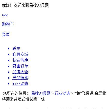
你好！欢迎来到易搜刀具网
app
购物车
登录
首页
自营商城
快速清库
赏金订单
品牌大全
产品搜索
行业动态
您所在的位置：
易搜刀具网
>
行业动态
>
“兔”飞猛进 会展业
将迎来井喷式增长第一仗