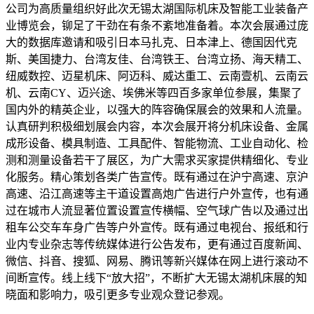
公司为高质量组织好此次无锡太湖国际机床及智能工业装备产
业博览会，铆足了干劲在有条不紊地准备着。本次会展通过庞
大的数据库邀请和吸引日本马扎克、日本津上、德国因代克
斯、美国捷力、台湾友佳、台湾铁王、台湾立扬、海天精工、
纽威数控、迈星机床、阿迈科、威达重工、云南壹机、云南云
机、云南CY、迈兴途、埃佛米等四百多家单位参展，集聚了
国内外的精英企业，以强大的阵容确保展会的效果和人流量。
认真研判积极细划展会内容，本次会展开将分机床设备、金属
成形设备、模具制造、工具配件、智能物流、工业自动化、检
测和测量设备若干了展区，为广大需求买家提供精细化、专业
化服务。精心策划各类广告宣传。既有通过在沪宁高速、京沪
高速、沿江高速等主干道设置高炮广告进行户外宣传，也有通
过在城市人流显著位置设置宣传横幅、空气球广告以及通过出
租车公交车车身广告等户外宣传。既有通过电视台、报纸和行
业内专业杂志等传统媒体进行公告发布，更有通过百度新闻、
微信、抖音、搜狐、网易、腾讯等新兴媒体在网上进行滚动不
间断宣传。线上线下“放大招”，不断扩大无锡太湖机床展的知
晓面和影响力，吸引更多专业观众登记参观。