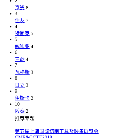
2
京瓷
8
3
住友
7
4
特固克
5
5
威迪亚
4
6
三菱
4
7
瓦格斯
3
8
日立
3
9
伊斯卡
2
10
阪泰
2
推荐专题
第五届上海国际切削工具及装备展览会
CME&CCTE2018