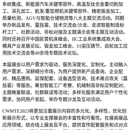
系统集成、新能源汽车关键零部件、高温及钛合金重切削加
工、深孔加工、航发/重型燃机关键零部件、精密钣金加工、
质量检测、AGV与智能仓储物流等八大主题交流活动。同期
举办新品发布、嘉技荟、技术交流会/沙龙、走进智能制造标
杆工厂、社群活动、非标对接及主题演示会等主题互动活动。
同时还将召开中国民营机床峰会、IIC工业系统集成商大会、
模具产业发展论坛、钣金加工峰会、川渝压铸节、齿轮加工应
用技术交流会等40余场专题技术论坛。
本届展会以用户需求为驱动，服务深度化、定制化。主动融入
用户需求，深耕细分市场，为用户提供新产品查询、企业配
对、精品惠购、延保配套、设备选型咨询、技术难点攻关（嘉
技荟）等服务。筹划智能工厂考察、机械制造非标定制配对、
主题晚宴联谊、社群联谊等活动；多样化服务满足用户个性化
需求，协同用户发起、举办专题沙龙及互动活动。
CWMTE2023将更加注重展示内容的多元化、多样性，优化创
新展示形式，以专业支撑展会的丰富性和可看性。在展商展品
应用领域，结合线上展会及平台，提供宣传配套服务和点对点