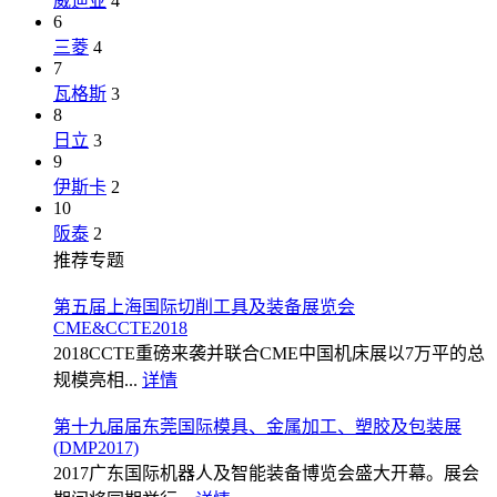
威迪亚
4
6
三菱
4
7
瓦格斯
3
8
日立
3
9
伊斯卡
2
10
阪泰
2
推荐专题
第五届上海国际切削工具及装备展览会
CME&CCTE2018
2018CCTE重磅来袭并联合CME中国机床展以7万平的总
规模亮相...
详情
第十九届届东莞国际模具、金属加工、塑胶及包装展
(DMP2017)
2017广东国际机器人及智能装备博览会盛大开幕。展会