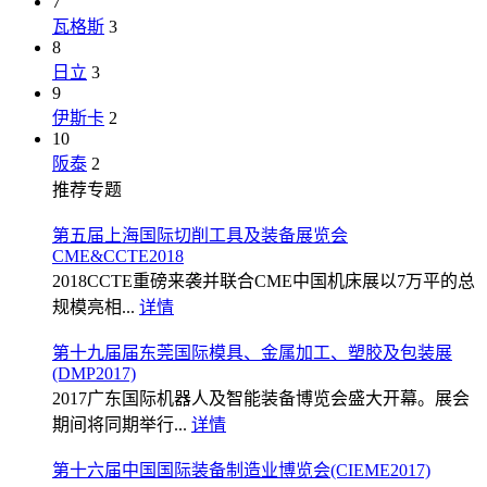
7
瓦格斯
3
8
日立
3
9
伊斯卡
2
10
阪泰
2
推荐专题
第五届上海国际切削工具及装备展览会
CME&CCTE2018
2018CCTE重磅来袭并联合CME中国机床展以7万平的总
规模亮相...
详情
第十九届届东莞国际模具、金属加工、塑胶及包装展
(DMP2017)
2017广东国际机器人及智能装备博览会盛大开幕。展会
期间将同期举行...
详情
第十六届中国国际装备制造业博览会(CIEME2017)