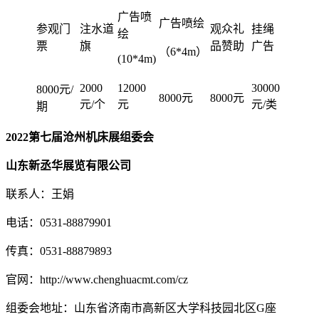
广告喷
广告喷绘
参观门
注水道
观众礼
挂绳
绘
票
旗
品赞助
广告
（6*4m）
(10*4m)
2000
12000
30000
8000元/
8000元
8000元
元/个
元
元/类
期
2022第七届沧州机床展组委会
山东新丞华展览有限公司
联系人：王娟
电话：0531-88879901
传真：0531-88879893
官网：http://www.chenghuacmt.com/cz
组委会地址：山东省济南市高新区大学科技园北区G座