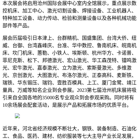
本次展会将启用沧州国际会展中心室内全馆展示，重点展示数
控机床、加工中心、激光切割设备、焊接设备、工业机器人、
特种加工设备、动力传动、检验和测量设备以及各种机械功能
部件等产品。
展会历届吸引日本津上、台群精机、国盛集团、台湾大侨、纽
威、台御、台湾鑫峰庆、台准、华中数控、鲁南机床、皖南机
床、坎门机床、蕙勒、小铁人、埃斯顿、杭州华方、卡诺普、
菲尼克斯、松下、邦德激光、宏山激光、华工森茂特、镭鸣激
光、宏牛激光、嘉泰激光、立为激光、索斯曼激光、多维激
光、京创激光、大图激光、布洛尔激光、正泰高科、麦斯铁、
瑞铁、华东锻压、瑞钧、壹胜百模具、上工、厦门金鹭、靖江
量具、万威等知名企业到会参展。2023第七届沧州机床展将吸
引来自全国各地的35000名专业观众到会参观采购。同时将有
10余场展会配套活动，是展示产品和拓展市场的优质平台。
近年来，河北省经济规模不断壮大，钢铁、装备制造、石油化
工、食品、医药、建材、纺织服装等七大主导产业长足发展，