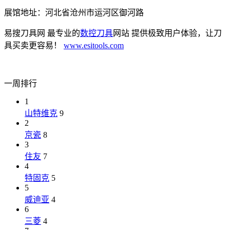
展馆地址：河北省沧州市运河区御河路
易搜刀具网 最专业的
数控刀具
网站 提供极致用户体验，让刀
具买卖更容易！
www.esitools.com
一周排行
1
山特维克
9
2
京瓷
8
3
住友
7
4
特固克
5
5
威迪亚
4
6
三菱
4