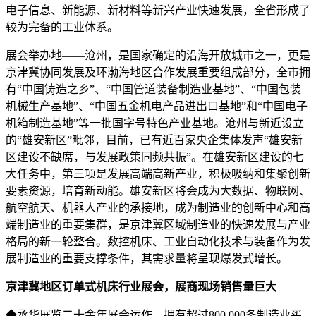
电子信息、新能源、新材料等新兴产业快速发展，全省形成了
较为完备的工业体系。
展会举办地——沧州，是国家确定的沿海开放城市之一，更是
京津冀协同发展及环渤海地区合作发展重要组成部分，全市拥
有“中国铸造之乡”、“中国管道装备制造业基地”、“中国包装
机械生产基地”、“中国五金机电产品进出口基地”和“中国电子
机箱制造基地”等一批国字号特色产业基地。沧州与新近设立
的“雄安新区”毗邻，目前，已有近百家央企集体发声“雄安新
区建设不缺席，与发展政策同频共振”。在雄安新区建设的七
大任务中，第三项是发展高端高新产业，积极吸纳和集聚创新
要素资源，培育新动能。雄安新区将会成为大数据、物联网、
航空航天、机器人产业的承接地，成为制造业的创新中心和高
端制造业的重要集群，是京津冀区域制造业的快速发展与产业
格局的新一轮整合。数控机床、工业自动化技术与装备作为发
展制造业的重要支撑条件，其需求量将呈现爆发式增长。
京津冀地区订单式机床行业展会，展商现场销售量巨大
◆丞华展览二十余年展会运作，拥有超过800,000条制造业买