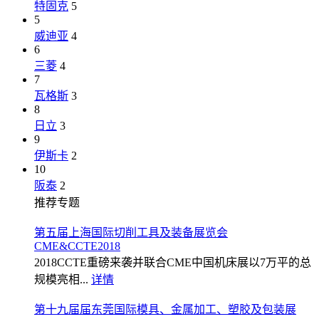
特固克
5
5
威迪亚
4
6
三菱
4
7
瓦格斯
3
8
日立
3
9
伊斯卡
2
10
阪泰
2
推荐专题
第五届上海国际切削工具及装备展览会
CME&CCTE2018
2018CCTE重磅来袭并联合CME中国机床展以7万平的总
规模亮相...
详情
第十九届届东莞国际模具、金属加工、塑胶及包装展