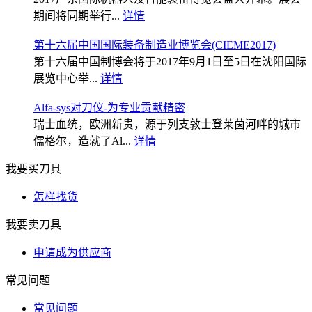
期间将同期举行...
详情
第十六届中国国际装备制造业博览会(CIEME2017)
第十六届中国制博会将于2017年9月1日至5日在沈阳国际
展览中心举...
详情
Alfa-sys对刀仪-为专业贡献精密
瑞士血统，欧洲新贵，源于列支敦士登莱茵河畔的城市
儒格尔，造就了Al...
详情
我要买刀具
怎样找货
我要卖刀具
申请成为供应商
常见问题
常见问题