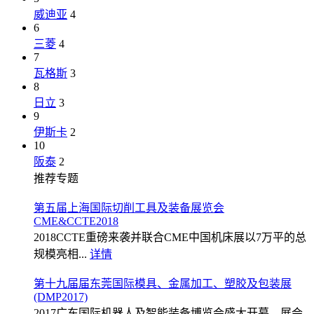
威迪亚
4
6
三菱
4
7
瓦格斯
3
8
日立
3
9
伊斯卡
2
10
阪泰
2
推荐专题
第五届上海国际切削工具及装备展览会
CME&CCTE2018
2018CCTE重磅来袭并联合CME中国机床展以7万平的总
规模亮相...
详情
第十九届届东莞国际模具、金属加工、塑胶及包装展
(DMP2017)
2017广东国际机器人及智能装备博览会盛大开幕。展会