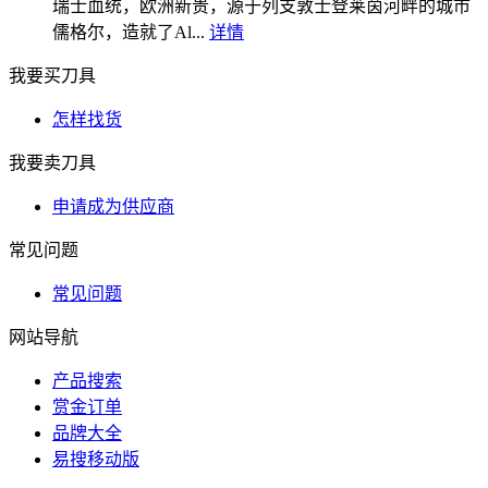
瑞士血统，欧洲新贵，源于列支敦士登莱茵河畔的城市
儒格尔，造就了Al...
详情
我要买刀具
怎样找货
我要卖刀具
申请成为供应商
常见问题
常见问题
网站导航
产品搜索
赏金订单
品牌大全
易搜移动版