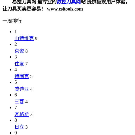
易搜刀具网 最专业的
数控刀具网
站 提供极致用户体验，
让刀具买卖更容易！ www.esitools.com
一周排行
1
山特维克
9
2
京瓷
8
3
住友
7
4
特固克
5
5
威迪亚
4
6
三菱
4
7
瓦格斯
3
8
日立
3
9