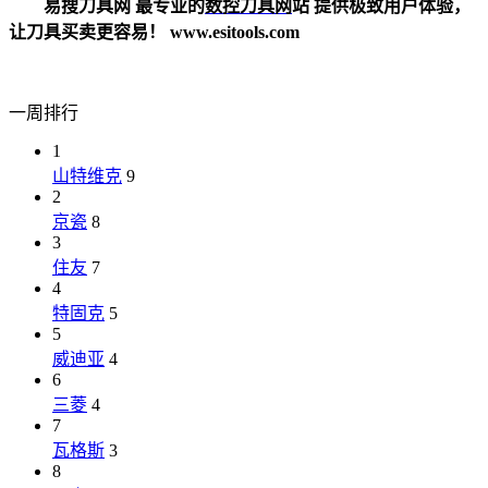
易搜刀具网 最专业的
数控刀具网
站 提供极致用户体验，
让刀具买卖更容易！ www.esitools.com
一周排行
1
山特维克
9
2
京瓷
8
3
住友
7
4
特固克
5
5
威迪亚
4
6
三菱
4
7
瓦格斯
3
8