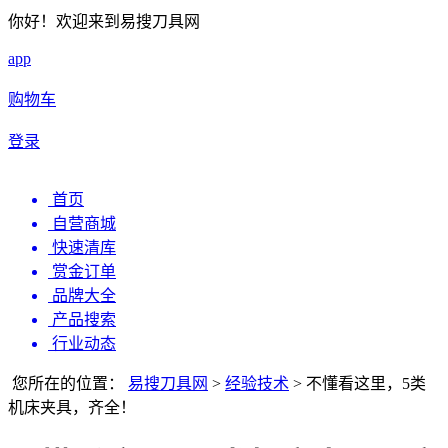
你好！欢迎来到易搜刀具网
app
购物车
登录
首页
自营商城
快速清库
赏金订单
品牌大全
产品搜索
行业动态
您所在的位置：
易搜刀具网
>
经验技术
>
不懂看这里，5类
机床夹具，齐全！