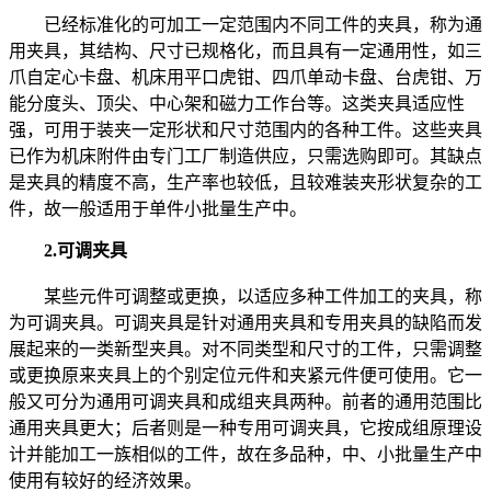
已经标准化的可加工一定范围内不同工件的夹具，称为通
用夹具，其结构、尺寸已规格化，而且具有一定通用性，如三
爪自定心卡盘、机床用平口虎钳、四爪单动卡盘、台虎钳、万
能分度头、顶尖、中心架和磁力工作台等。这类夹具适应性
强，可用于装夹一定形状和尺寸范围内的各种工件。这些夹具
已作为机床附件由专门工厂制造供应，只需选购即可。其缺点
是夹具的精度不高，生产率也较低，且较难装夹形状复杂的工
件，故一般适用于单件小批量生产中。
2.可调夹具
某些元件可调整或更换，以适应多种工件加工的夹具，称
为可调夹具。可调夹具是针对通用夹具和专用夹具的缺陷而发
展起来的一类新型夹具。对不同类型和尺寸的工件，只需调整
或更换原来夹具上的个别定位元件和夹紧元件便可使用。它一
般又可分为通用可调夹具和成组夹具两种。前者的通用范围比
通用夹具更大；后者则是一种专用可调夹具，它按成组原理设
计并能加工一族相似的工件，故在多品种，中、小批量生产中
使用有较好的经济效果。