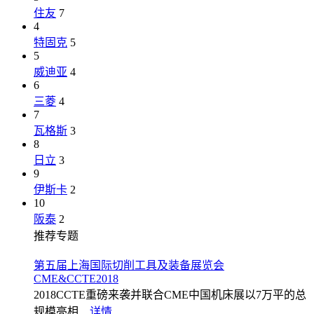
住友
7
4
特固克
5
5
威迪亚
4
6
三菱
4
7
瓦格斯
3
8
日立
3
9
伊斯卡
2
10
阪泰
2
推荐专题
第五届上海国际切削工具及装备展览会
CME&CCTE2018
2018CCTE重磅来袭并联合CME中国机床展以7万平的总
规模亮相...
详情