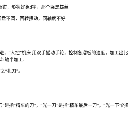
台钳，形状好象d字，那个竖是螺丝
，圆盘不圆，回转摆动，同轴度不好
步进，“人控”机床.用双手摇动手轮，控制各溜板的速度，加工
2轴半加工.
之“扎刀”。
刀”是指“精车的刀”，“光一刀”是指“精车最后一刀”。“光一下”