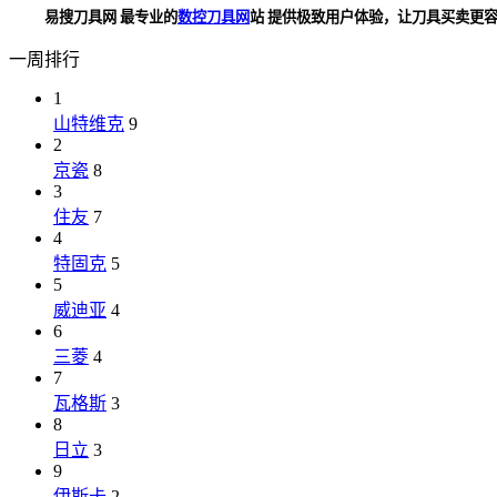
易搜刀具网 最专业的
数控刀具网
站 提供极致用户体验，让刀具买卖更容易！ ww
一周排行
1
山特维克
9
2
京瓷
8
3
住友
7
4
特固克
5
5
威迪亚
4
6
三菱
4
7
瓦格斯
3
8
日立
3
9
伊斯卡
2