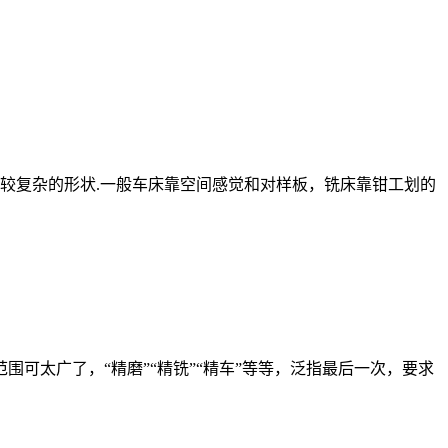
出比较复杂的形状.一般车床靠空间感觉和对样板，铣床靠钳工划的
的范围可太广了，“精磨”“精铣”“精车”等等，泛指最后一次，要求