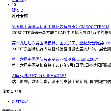
10
阪泰
2
推荐专题
第五届上海国际切削工具及装备展览会CME&CCTE2018
2018CCTE重磅来袭并联合CME中国机床展以7万平的总规
第十九届届东莞国际模具、金属加工、塑胶及包装展(DMP2
2017广东国际机器人及智能装备博览会盛大开幕。展会期间
第十六届中国国际装备制造业博览会(CIEME2017)
第十六届中国制博会将于2017年9月1日至5日在沈阳国际展
Alfa-sys对刀仪-为专业贡献精密
瑞士血统，欧洲新贵，源于列支敦士登莱茵河畔的城市儒格尔
我要买刀具
怎样找货