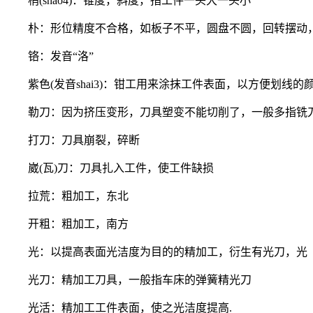
梢(shao4)：锥度，斜度，指工件一头大一头小
朴：形位精度不合格，如板子不平，圆盘不圆，回转摆动，
铬：发音“洛”
紫色(发音shai3)：钳工用来涂抹工件表面，以方便划线的颜
勒刀：因为挤压变形，刀具塑变不能切削了，一般多指铣
打刀：刀具崩裂，碎断
崴(瓦)刀：刀具扎入工件，使工件缺损
拉荒：粗加工，东北
开粗：粗加工，南方
光：以提高表面光洁度为目的的精加工，衍生有光刀，光
光刀：精加工刀具，一般指车床的弹簧精光刀
光活：精加工工件表面，使之光洁度提高.