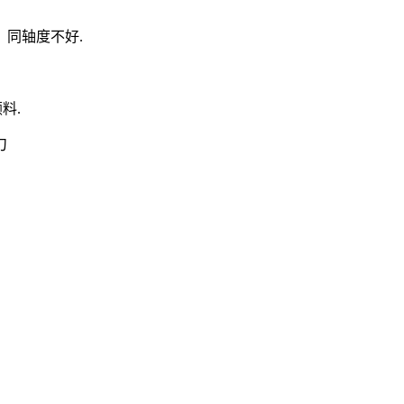
同轴度不好.
料.
刀