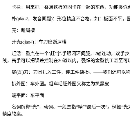
卡拦：用来把一叠薄铁板紧固卡在一起的东西，功能类似
朴(piao2，发音同瓢)：形位精度不合格，如：板面不平
壳：断屑槽
开壳(qiao4)：车刀磨断屑槽
赶活：重点在一个‘赶‘字.手眼闭环伺服，2轴连动，双手
线，高手可以把误差控制在20道以内，强悍的金型铣工甚至可以
崴(瓦)刀：刀具扎入工件，使工件缺损。——我们还可以称
扒外圆：车外圆。粗车毛胚外圆又称之为扒黑皮
端平面：车平面
名词解释“光”：动词。一般是指“精”“最后一次”。例如“光
精度较高。