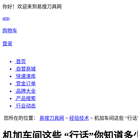
你好！欢迎来到易搜刀具网
app
购物车
登录
首页
自营商城
快速清库
赏金订单
品牌大全
产品搜索
行业动态
您所在的位置：
易搜刀具网
>
经验技术
>
机加车间这些 “行
机加车间这些 “行话”你知道多