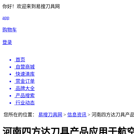
你好！欢迎来到易搜刀具网
app
购物车
登录
首页
自营商城
快速清库
赏金订单
品牌大全
产品搜索
行业动态
您所在的位置：
易搜刀具网
>
信息资讯
>
河南四方达刀具产
河南四方达刀具产品应用于航