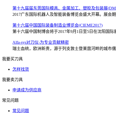
第十九届届东莞国际模具、金属加工、塑胶及包装展(DMP2
2017广东国际机器人及智能装备博览会盛大开幕。展会期间
第十六届中国国际装备制造业博览会(CIEME2017)
第十六届中国制博会将于2017年9月1日至5日在沈阳国际展
Alfa-sys对刀仪-为专业贡献精密
瑞士血统，欧洲新贵，源于列支敦士登莱茵河畔的城市儒格尔
我要买刀具
怎样找货
我要卖刀具
申请成为供应商
常见问题
常见问题