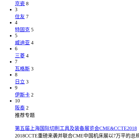
京瓷
8
3
住友
7
4
特固克
5
5
威迪亚
4
6
三菱
4
7
瓦格斯
3
8
日立
3
9
伊斯卡
2
10
阪泰
2
推荐专题
第五届上海国际切削工具及装备展览会CME&CCTE2018
2018CCTE重磅来袭并联合CME中国机床展以7万平的总规