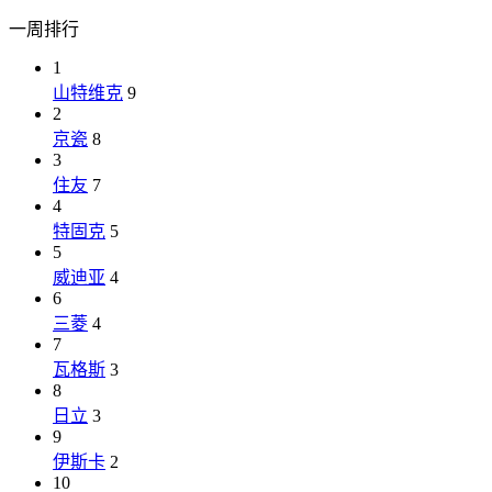
一周排行
1
山特维克
9
2
京瓷
8
3
住友
7
4
特固克
5
5
威迪亚
4
6
三菱
4
7
瓦格斯
3
8
日立
3
9
伊斯卡
2
10