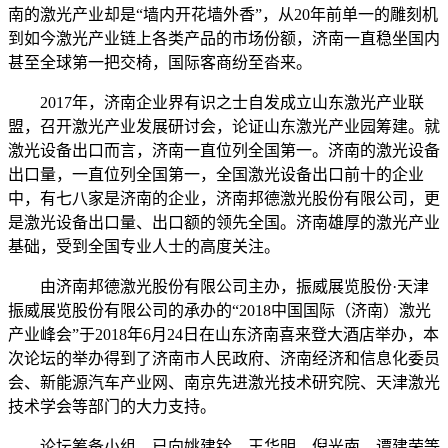
南的激光产业却是“墙内开花墙外香”，从20年前单一的雕刻机
到如今激光产业链上各类产品的市场份额，济南一直稳坐国内
甚至全球第一把交椅，国际客商纷至沓来。
2017年，济南企业界有识之士自发成立山东激光产业联
盟，召开激光产业发展研讨会，论证山东激光产业园筹建。就
激光设备出口而言，济南一直位列全国第一。济南的激光设备
出口量，一直位列全国第一，全国激光设备出口前十的企业
中，有七八家是济南的企业，济南邦德激光股份有限公司，更
是激光设备出口量、出口额的领先全国。济南雄厚的激光产业
基础，受到全国专业人士的高度关注。
由济南邦德激光股份有限公司主办，振威展览股份·天津
振威展览股份有限公司的承办的“2018中国国际（济南）激光
产业峰会”于2018年6月24日在山东济南喜来登大酒店举办，本
次论坛的举办得到了济南市人民政府、济南经济和信息化委员
会、新能源汽车产业网、南京先进激光技术研究院、天津激光
技术学会等部门的大力支持。
论坛筹备小组，已向姚建铨、王华明、倪光南、谭建荣等