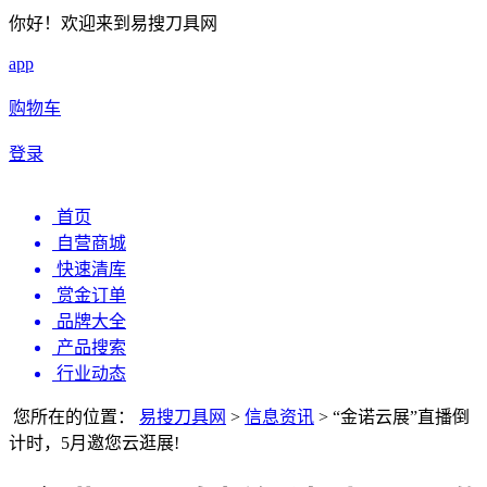
你好！欢迎来到易搜刀具网
app
购物车
登录
首页
自营商城
快速清库
赏金订单
品牌大全
产品搜索
行业动态
您所在的位置：
易搜刀具网
>
信息资讯
>
“金诺云展”直播倒
计时，5月邀您云逛展!