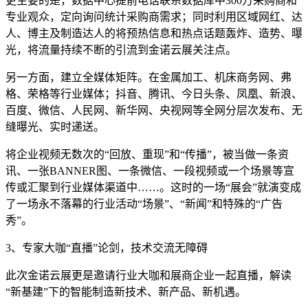
更主要的是，数据中心提前电话联系数据库中300万采购商和
专业观众，定向询问统计采购商需求；同时利用区域网红、达
人、博主及制造达人的将预热信息和热点话题轰炸、造势、曝
光，将流量持续不断的引流到金诺云展关注点。
另一方面，建立全媒体矩阵。在金属加工、机床商务网、弗
格、荣格等行业媒体；抖音、腾讯、今日头条、凤凰、新浪、
百度、微信、人民网、新华网、央视网等全网分层次发布、无
缝曝光、实时递送。
将企业视频无数次的“回放、重现”和“传播”，被当做一条资
讯、一张BANNER图、一条微信、一段视频或一个场景等宣
传或汇聚到行业媒体渠道中……。这时的一场“展会”就演变成
了一场永不落幕的行业活动“场景”、“新闻”和特殊的“广告
秀”。
3、专家大咖“直播”论剑，技术交流无障碍
此次金诺云展更是邀请行业大咖和展商企业一起直播，解读
“新基建”下的智能制造新技术、新产品、新机遇。