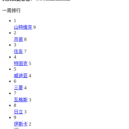
一周排行
1
山特维克
9
2
京瓷
8
3
住友
7
4
特固克
5
5
威迪亚
4
6
三菱
4
7
瓦格斯
3
8
日立
3
9
伊斯卡
2