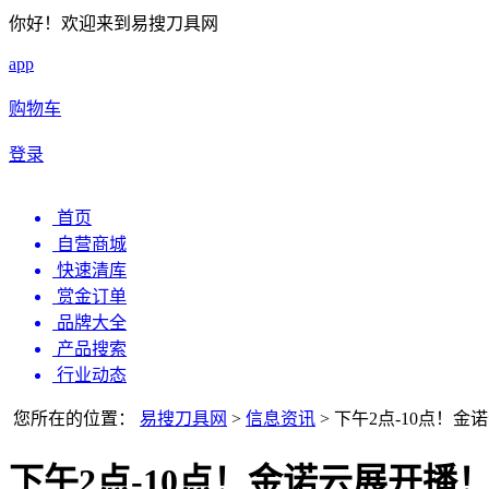
你好！欢迎来到易搜刀具网
app
购物车
登录
首页
自营商城
快速清库
赏金订单
品牌大全
产品搜索
行业动态
您所在的位置：
易搜刀具网
>
信息资讯
>
下午2点-10点！金
下午2点-10点！金诺云展开播