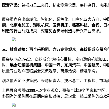
配套产品：
包括刀具工夹具、精密测量仪器、磨料磨具、功能
展会重点突出高端化、智能化、绿色化、自主化四大方向，
中
康、北京电加工、瑞铁机床、爱克机床、铭赛科技、合锻、日本
制造等行业前沿成果，深度契合高端制造与新兴产业需求。
三、精准对接：百个采购团，六万专业观众，高效促成商贸合
展会以“精准供需、高效成交”为核心目标，定向邀约机械加工
时，
展会汇聚国机集团、中国一汽、东风汽车、中国航天、中
质量专业观众莅临展会交流观摩、商务洽谈、精准采购。
观众覆盖企业决策层、采购负责人、技术总工、工程师、市场
上届展会吸引
62388
人次专业观众，覆盖全球
19
个国家和地区，
多国海外采购团在展期内密集对接，是企业一站式采购的高效