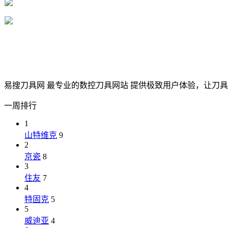
易搜刀具网 最专业的数控刀具网站 提供极致用户体验，让刀
一周排行
1
山特维克
9
2
京瓷
8
3
住友
7
4
特固克
5
5
威迪亚
4