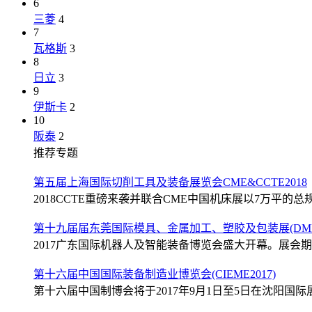
6
三菱
4
7
瓦格斯
3
8
日立
3
9
伊斯卡
2
10
阪泰
2
推荐专题
第五届上海国际切削工具及装备展览会CME&CCTE2018
2018CCTE重磅来袭并联合CME中国机床展以7万平的总规
第十九届届东莞国际模具、金属加工、塑胶及包装展(DMP2
2017广东国际机器人及智能装备博览会盛大开幕。展会期间
第十六届中国国际装备制造业博览会(CIEME2017)
第十六届中国制博会将于2017年9月1日至5日在沈阳国际展