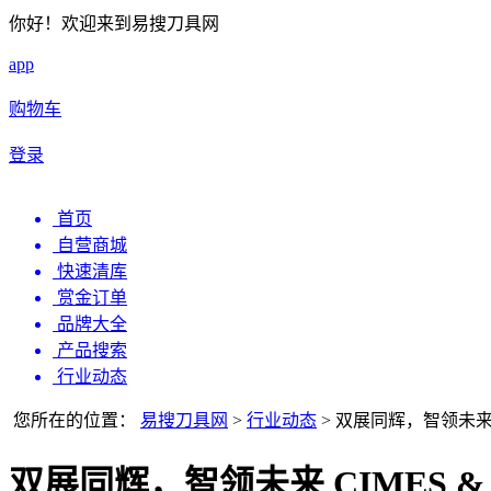
你好！欢迎来到易搜刀具网
app
购物车
登录
首页
自营商城
快速清库
赏金订单
品牌大全
产品搜索
行业动态
您所在的位置：
易搜刀具网
>
行业动态
>
双展同辉，智领未来 CI
双展同辉，智领未来 CIMES & C