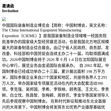
邀请函
Invitation
中国国际装备制造业博览会【简称：中国制博会，英文名称：
The China International Equipment Manufacturing
Exposition（CIEME）】是我国装备制造业领域唯一经国务院
批准举办的国家级大型经贸展览活动，也是我国北方地区规模
最大的装备制造业综合展会。由辽宁省人民政府、商务部、发
改委、科技部和中国贸促会连续主办二十一届，均取得圆满成
功。2026中国制博会将于 2026 年 9 月 1-4 日在沈阳国际展览
中心举行，展览业务由金诺国际会展承办。 自 2002 年起，中
国制博会已经成功举办二十三届，累计展出面积 198 万平方
米，国际参展企业来自27个国家和地区，共接待各界人士295
万人次，举办国家级专项展览活动在内的大会配套活动390
项。李克强、吴邦国、李希、李铁映、顾秀莲、王文元、李贵
鲜、白立忱、陈昌智、张梅颖、周铁农、李金华等国家领导人
先后参观视察中国制博会。 在新时代新征程推动东北全面振
兴的大背景下，中国制博会将发挥东北优势产业雄厚基础优