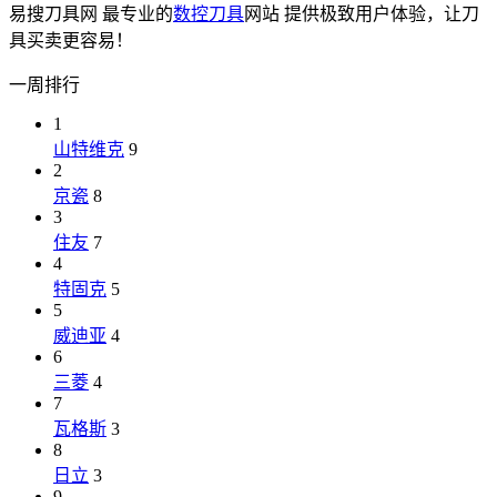
易搜刀具网 最专业的
数控刀具
网站 提供极致用户体验，让刀
具买卖更容易！
一周排行
1
山特维克
9
2
京瓷
8
3
住友
7
4
特固克
5
5
威迪亚
4
6
三菱
4
7
瓦格斯
3
8
日立
3
9