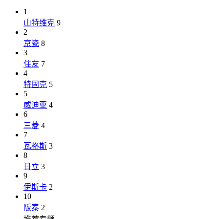
1
山特维克
9
2
京瓷
8
3
住友
7
4
特固克
5
5
威迪亚
4
6
三菱
4
7
瓦格斯
3
8
日立
3
9
伊斯卡
2
10
阪泰
2