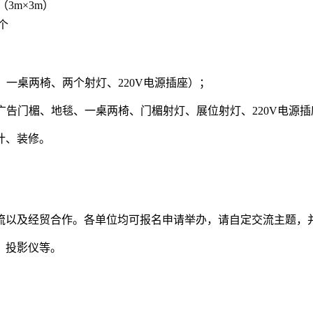
3m×3m）
／个
板、一桌两椅、两个射灯、220V电源插座）；
幅广告门楣、地毯、一桌两椅、门楣射灯、展位射灯、220V电源
计、装修。
流以及经贸合作。各单位均可报名申请举办，请自定交流主题，
、投影仪等。