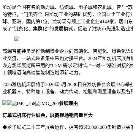
潍坊是全国有名的动力城、纺织城、电子城和农机城。曾与“苏、
的特征，“门类齐全”是潍坊工业的基础优势，全国41个工业行业
球、亚洲、国内第1位。潍坊现有规上工业企业4142家，居
成了“链条化、集群化”的发展模式，促进了潍坊市先进制造业
高端智能装备是推动制造业企业向高端化、智能化、绿色化迈
业交流、一站式装备集中采购对接平台。2024年潍坊机床展
办方丞华展览所采用的“C2M 需求定制”与“一对一”精准
工领域迈向高端智能制造增添新动力。
2026潍坊机床展将于2026年5月28-30日在潍坊鲁台会展中
业机器人、特种加工设备、动力传动、检验和测量设备以及各
参展理由
订单式机床行业展会，展商现场销售量巨大
◆丞华展览二十三年展会运作，拥有超过2,000,000条制造业