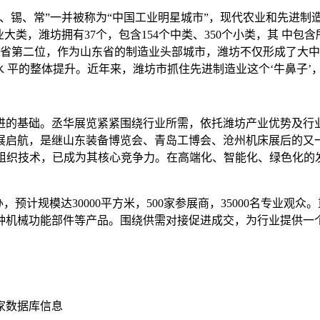
锡、常”一并被称为“中国工业明星城市”，现代农业和先进制造
大类，潍坊拥有37个，包含154个中类、350个小类，其 中包
山东省第二位，作为山东省的制造业头部城市，潍坊不仅形成了大
水 平的整体提升。近年来，潍坊市抓住先进制造业这个‘牛鼻子
进的基础。丞华展览紧紧围绕行业所需，依托潍坊产业优势及行
首展启航，是继山东装备博览会、青岛工博会、沧州机床展后的
对接的组织技术，已成为其核心竞争力。在高端化、智能化、绿色化
心举办，预计规模达30000平方米，500家参展商，35000名
种机械功能部件等产品。围绕供需对接促进成交，为行业提供一
买家数据库信息