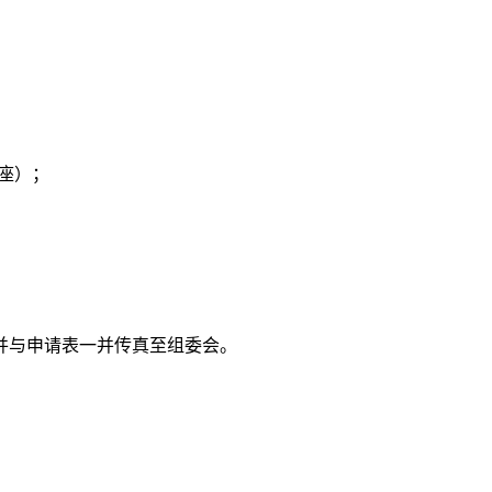
插座）；
并与申请表一并传真至组委会。