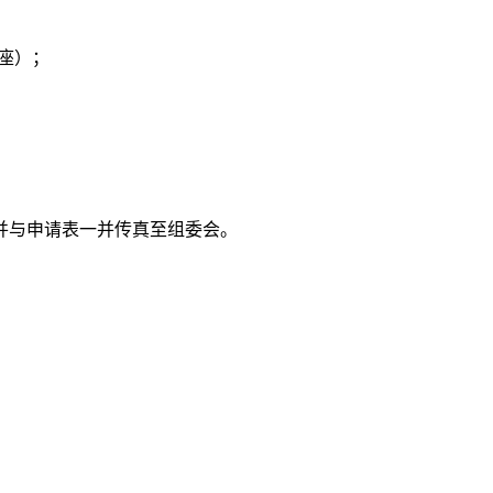
插座）；
并与申请表一并传真至组委会。