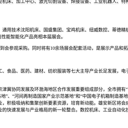
控机床、加工中心、激光切割设备、焊接设备、工业机器人、特
通用技术沈阳机床、国盛集团、宝鸡机床、纽威数控、蒂德精机
的高性能智能化产品亮相本届展会。
业观众到会参观采购。同时将有10余场展会配套活动，是展示产品和
工、食品、医药、建材、纺织服装等七大主导产业长足发展，电
津冀协同发展及环渤海地区合作发展重要组成部分，全市拥有“中
基地”、“河间再制造国家产业示范基地”和“中国电子机箱制造基
业，积极吸纳和集聚创新要素资源，培育新动能。雄安新区将会
业的快速发展与产业格局的新一轮整合。数控机床、工业自动化