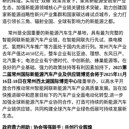
新的辉煌。实现在“双碳”政策背景下，聚焦新能源全链条产业
生态，加强新能源领域核心产业链关键技术突破，助力创建国
家新能源战略性新兴产业集群和国家碳达峰试点城市，全力打
造引领长三角、辐射全国、全球有影响力的新能源之都。
常州是全国重要的新能源汽车生产基地，具有最为完整的
智能网联新能源汽车产业链，在智能网联先行先试、换电模
式、氢燃料汽车推广等方面处于国内先进行列。常州汽车产业
去年产值达4658亿元，整车企业有比亚迪、理想、东风日产、
北汽重卡；电池企业有宁德时代、中创新航、蜂巢能源等。在
良好的产业基础、强力的政策扶持等有利因素加持下，
2025第
二届常州国际新能源汽车产业及供应链博览会将于2025年11月
16日-18日在常州西太湖国际博览中心
隆重举办，以高水平开
放合作推动常州智能网联新能源汽车产业高质量发展。旨在加
快推进碳中和愿景目标下的汽车产业全面电动化转型,进一步
加强全球新能源汽车产业协同合作，打造可持续的新能源汽车
产业链供应链，共同构建全球汽车产业绿色低碳可持续发展新
生态。
政府鼎力相助 | 协会强强联手 | 共创行业辉煌