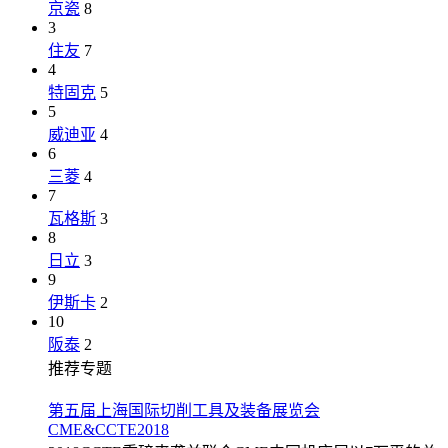
京瓷
8
3
住友
7
4
特固克
5
5
威迪亚
4
6
三菱
4
7
瓦格斯
3
8
日立
3
9
伊斯卡
2
10
阪泰
2
推荐专题
第五届上海国际切削工具及装备展览会
CME&CCTE2018