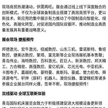
现场商贸热潮涌动，供需两旺。展会通过线上线下深度融合的
创新模式，不仅为全球装备制造业搭建了高效商贸平台，更以
新技术、新应用的集中展示有力推动了中国制造向智能化、绿
色化、高端化转型，对促进国内国际双循环、推动制造业高质
量发展具有重要战略意义。
展会现场 捷报频传
邦德激光、宏牛激光、纽威数控、山东三机、雷诺斯特、鲁班
数控、捷美达数控、聚塔、富克斯等企业现场展机基本售罄；
青岛伟业、海特数控、百科激光、匠巨人、新浙数控、邦天精
工、力合精密、高强数控、星亿机床、芯光光电、中亚机床、
卡图电子、嘉越机电、豪特曼、奥斯玛、豪威、管力机电、舜
泽源电气、轩烨（辰轩）机器人、澳信仪器、重望精机等诸多
参展企业展台同样火爆，签单不断，现场捷报频传！
双线驱动 全球互联新体验
青岛国际机床展览会致力于积极搭建促进大规模设备更新领