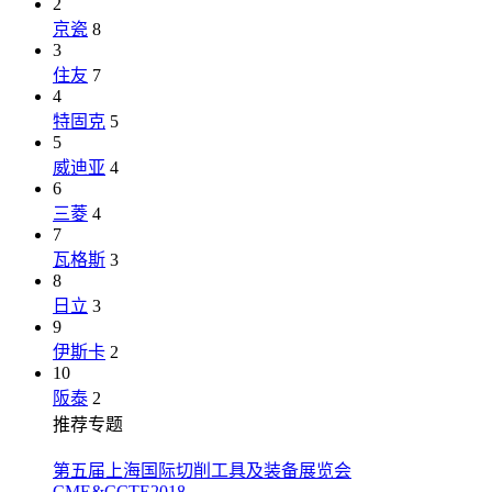
2
京瓷
8
3
住友
7
4
特固克
5
5
威迪亚
4
6
三菱
4
7
瓦格斯
3
8
日立
3
9
伊斯卡
2
10
阪泰
2
推荐专题
第五届上海国际切削工具及装备展览会
CME&CCTE2018