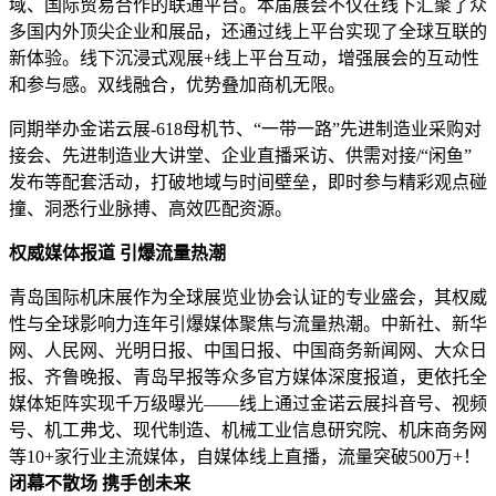
域、国际贸易合作的联通平台。本届展会不仅在线下汇聚了众
多国内外顶尖企业和展品，还通过线上平台实现了全球互联的
新体验。线下沉浸式观展+线上平台互动，增强展会的互动性
和参与感。双线融合，优势叠加商机无限。
同期举办金诺云展-618母机节、“一带一路”先进制造业采购对
接会、先进制造业大讲堂、企业直播采访、供需对接/“闲鱼”
发布等配套活动，打破地域与时间壁垒，即时参与精彩观点碰
撞、洞悉行业脉搏、高效匹配资源。
权威媒体报道 引爆流量热潮
青岛国际机床展作为全球展览业协会认证的专业盛会，其权威
性与全球影响力连年引爆媒体聚焦与流量热潮。中新社、新华
网、人民网、光明日报、中国日报、中国商务新闻网、大众日
报、齐鲁晚报、青岛早报等众多官方媒体深度报道，更依托全
媒体矩阵实现千万级曝光——线上通过金诺云展抖音号、视频
号、机工弗戈、现代制造、机械工业信息研究院、机床商务网
等10+家行业主流媒体，自媒体线上直播，流量突破500万+！
闭幕不散场 携手创未来