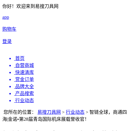
你好！欢迎来到易搜刀具网
app
购物车
登录
首页
自营商城
快速清库
赏金订单
品牌大全
产品搜索
行业动态
您所在的位置：
易搜刀具网
>
行业动态
>
智链全球，商通四
海|金诺•第28届青岛国际机床展载誉收官！