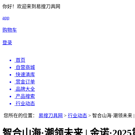
你好！欢迎来到易搜刀具网
app
购物车
登录
首页
自营商城
快速清库
赏金订单
品牌大全
产品搜索
行业动态
您所在的位置：
易搜刀具网
>
行业动态
>
智合山海·潮领未来 
智合山海·潮领未来 | 金诺·2