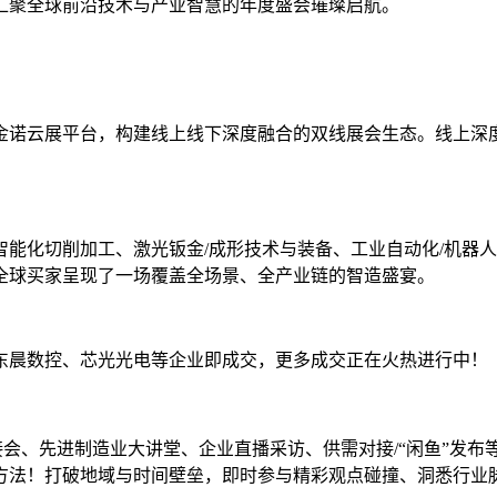
汇聚全球前沿技术与产业智慧的年度盛会璀璨启航。
的金诺云展平台，构建线上线下深度融合的双线展会生态。线上深
化切削加工、激光钣金/成形技术与装备、工业自动化/机器人、3
全球买家呈现了一场覆盖全场景、全产业链的智造盛宴。
东晨数控、芯光光电等企业即成交，更多成交正在火热进行中！
对接会、先进制造业大讲堂、企业直播采访、供需对接/“闲鱼”
方法！打破地域与时间壁垒，即时参与精彩观点碰撞、洞悉行业