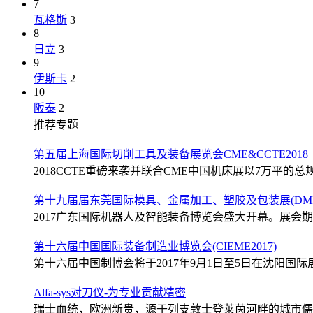
7
瓦格斯
3
8
日立
3
9
伊斯卡
2
10
阪泰
2
推荐专题
第五届上海国际切削工具及装备展览会CME&CCTE2018
2018CCTE重磅来袭并联合CME中国机床展以7万平的总规
第十九届届东莞国际模具、金属加工、塑胶及包装展(DMP2
2017广东国际机器人及智能装备博览会盛大开幕。展会期间
第十六届中国国际装备制造业博览会(CIEME2017)
第十六届中国制博会将于2017年9月1日至5日在沈阳国际展
Alfa-sys对刀仪-为专业贡献精密
瑞士血统，欧洲新贵，源于列支敦士登莱茵河畔的城市儒格尔