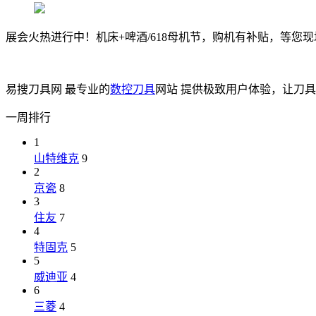
展会火热进行中！机床+啤酒/618母机节，购机有补贴，等您
易搜刀具网 最专业的
数控刀具
网站 提供极致用户体验，让刀
一周排行
1
山特维克
9
2
京瓷
8
3
住友
7
4
特固克
5
5
威迪亚
4
6
三菱
4