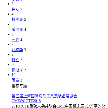
3
住友
7
4
特固克
5
5
威迪亚
4
6
三菱
4
7
瓦格斯
3
8
日立
3
9
伊斯卡
2
10
阪泰
2
推荐专题
第五届上海国际切削工具及装备展览会
CME&CCTE2018
2018CCTE重磅来袭并联合CME中国机床展以7万平的总