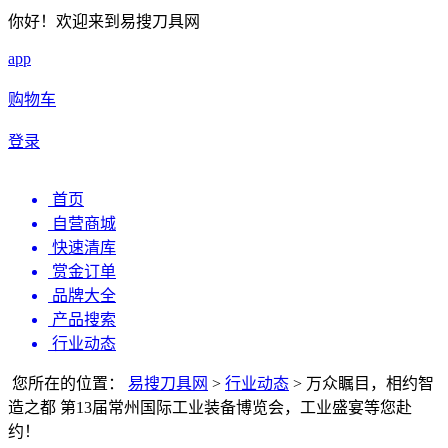
你好！欢迎来到易搜刀具网
app
购物车
登录
首页
自营商城
快速清库
赏金订单
品牌大全
产品搜索
行业动态
您所在的位置：
易搜刀具网
>
行业动态
>
万众瞩目，相约智
造之都 第13届常州国际工业装备博览会，工业盛宴等您赴
约！