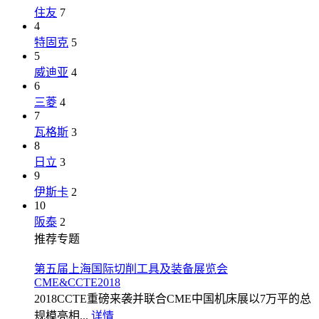
住友
7
4
特固克
5
5
威迪亚
4
6
三菱
4
7
瓦格斯
3
8
日立
3
9
伊斯卡
2
10
阪泰
2
推荐专题
第五届上海国际切削工具及装备展览会
CME&CCTE2018
2018CCTE重磅来袭并联合CME中国机床展以7万平的总
规模亮相...
详情