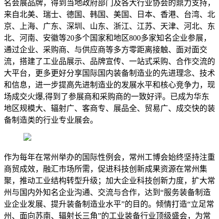
名会展品牌，得到当地政府部门及各大行业协会的鼎力支持，
来自北美、瑞士、德国、韩国、美国、日本、香港、台湾、北
京、上海、广东、深圳、山东、浙江、江苏、天津、河北、东
北、河南、安徽等20多个国家和地区800多家知名企业参展，
通过企业、采购商、与供应商等多方零距离接触、面对面交
流，搭建了工业品展示、品牌宣传、一站式采购、合作交流的
大平台，更多更好分享国际国内装备制造业的先进理念、技术
和信息，进一步提高先进制造业的发展水平和核心竞争力，现
场成交火爆,得到了参展商和采购商的一致好评。已成为华东
地区规模大、辐射广、客商专、展品全、贸易广、成交快的装
备制造类的行业专业展会。
作为每年在常州举办的国际性例会，常州工博会始终坚持注重
商贸成效，融汇市场所需，促进科技创新成果资源在常州集
聚，推动工业结构转型升级；加大企业科技创新力度，扩大常
州与国内外知名企业沟通、交流与合作，达到“服务装备制造
业企业发展、提升装备制造业水平”的目的。倾情打造“立足常
州、面向苏南、辐射长三角”的工业装备行业顶级盛会，为常