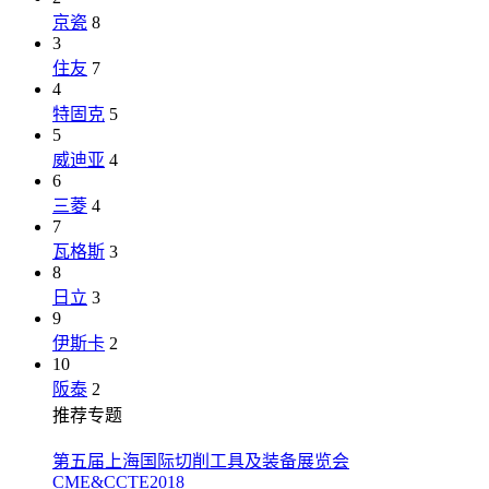
京瓷
8
3
住友
7
4
特固克
5
5
威迪亚
4
6
三菱
4
7
瓦格斯
3
8
日立
3
9
伊斯卡
2
10
阪泰
2
推荐专题
第五届上海国际切削工具及装备展览会
CME&CCTE2018