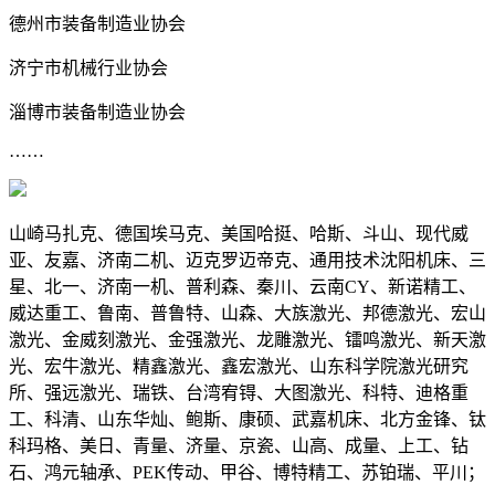
德州市装备制造业协会
济宁市机械行业协会
淄博市装备制造业协会
……
山崎马扎克、德国埃马克、美国哈挺、哈斯、斗山、现代威
亚、友嘉、济南二机、迈克罗迈帝克、通用技术沈阳机床、三
星、北一、济南一机、普利森、秦川、云南CY、新诺精工、
威达重工、鲁南、普鲁特、山森、大族激光、邦德激光、宏山
激光、金威刻激光、金强激光、龙雕激光、镭鸣激光、新天激
光、宏牛激光、精鑫激光、鑫宏激光、山东科学院激光研究
所、强远激光、瑞铁、台湾宥锝、大图激光、科特、迪格重
工、科清、山东华灿、鲍斯、康硕、武嘉机床、北方金锋、钛
科玛格、美日、青量、济量、京瓷、山高、成量、上工、钻
石、鸿元轴承、PEK传动、甲谷、博特精工、苏铂瑞、平川；