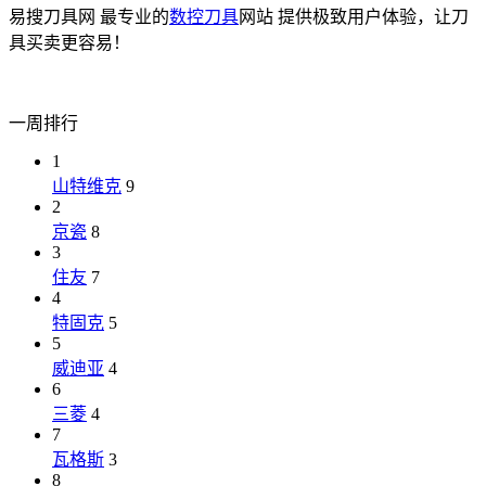
易搜刀具网 最专业的
数控刀具
网站 提供极致用户体验，让刀
具买卖更容易！
一周排行
1
山特维克
9
2
京瓷
8
3
住友
7
4
特固克
5
5
威迪亚
4
6
三菱
4
7
瓦格斯
3
8