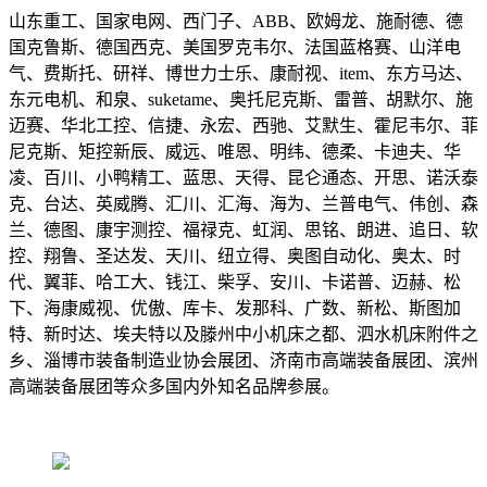
山东重工、国家电网、西门子、ABB、欧姆龙、施耐德、德
国克鲁斯、德国西克、美国罗克韦尔、法国蓝格赛、山洋电
气、费斯托、研祥、博世力士乐、康耐视、item、东方马达、
东元电机、和泉、suketame、奥托尼克斯、雷普、胡默尔、施
迈赛、华北工控、信捷、永宏、西驰、艾默生、霍尼韦尔、菲
尼克斯、矩控新辰、威远、唯恩、明纬、德柔、卡迪夫、华
凌、百川、小鸭精工、蓝思、天得、昆仑通态、开思、诺沃泰
克、台达、英威腾、汇川、汇海、海为、兰普电气、伟创、森
兰、德图、康宇测控、福禄克、虹润、思铭、朗进、追日、软
控、翔鲁、圣达发、天川、纽立得、奥图自动化、奥太、时
代、翼菲、哈工大、钱江、柴孚、安川、卡诺普、迈赫、松
下、海康威视、优傲、库卡、发那科、广数、新松、斯图加
特、新时达、埃夫特以及滕州中小机床之都、泗水机床附件之
乡、淄博市装备制造业协会展团、济南市高端装备展团、滨州
高端装备展团等众多国内外知名品牌参展。