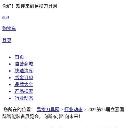
你好！欢迎来到易搜刀具网
app
购物车
登录
首页
自营商城
快速清库
赏金订单
品牌大全
产品搜索
行业动态
您所在的位置：
易搜刀具网
>
行业动态
>
2025第25届立嘉国
际智能装备展览会，向新·向智·向未来！