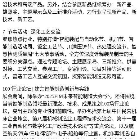
沿技术和高端产品。另外，结合参展新品继续筹办：新产品-
雄鹰奖、主题展示岛及三新推介活动，为行业呈现新产品、新
技术、新工艺。
7 节事活动 | 深化工艺交流
聚焦热点行业，特别打造“智能装配与自动化节、机加节、智
能制造活动周、钣金工艺节、川渝压铸节、热处理交流节、智
慧检测质量周”七大节事活动，全方位深度诠释装备制造的主
要细分关键点。通过专题论坛、主题展示岛、三新推介、供需
对接、工艺交流、参观工厂、专家问诊、项目对接等活动形
式，营造工艺人互鉴交流氛围，探索智能制造无限可能。
100 行业论坛 | 建言智能制造创新与实践
展会期间，除举办“2025FIM未来智能制造大会”外，还将围绕
当前智能制造领域最新理念、技术、成果策划100场行业论
坛，突出主题的专业性和前瞻性。举办包括第七届中国民营机
床企业峰会、第八届机械制造业工程师技术交流会、第十一届
工业自动化与数字化工厂改造技术论坛”等重点论坛，以及航
空航天/汽车/三电/零部件/电子/船舶等行业篇，机加/再制造/自