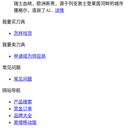
瑞士血统，欧洲新贵，源于列支敦士登莱茵河畔的城市
儒格尔，造就了Al...
详情
我要买刀具
怎样找货
我要卖刀具
申请成为供应商
常见问题
常见问题
网站导航
产品搜索
赏金订单
品牌大全
易搜移动版