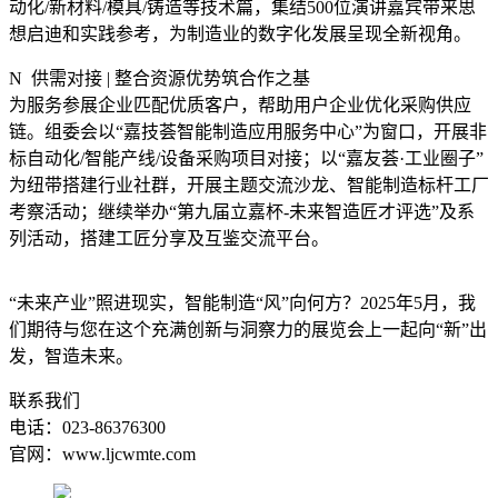
动化/新材料/模具/铸造等技术篇，集结500位演讲嘉宾带来思
想启迪和实践参考，为制造业的数字化发展呈现全新视角。
N 供需对接 | 整合资源优势筑合作之基
为服务参展企业匹配优质客户，帮助用户企业优化采购供应
链。组委会以“嘉技荟智能制造应用服务中心”为窗口，开展非
标自动化/智能产线/设备采购项目对接；以“嘉友荟·工业圈子”
为纽带搭建行业社群，开展主题交流沙龙、智能制造标杆工厂
考察活动；继续举办“第九届立嘉杯-未来智造匠才评选”及系
列活动，搭建工匠分享及互鉴交流平台。
“未来产业”照进现实，智能制造“风”向何方？2025年5月，我
们期待与您在这个充满创新与洞察力的展览会上一起向“新”出
发，智造未来。
联系我们
电话：023-86376300
官网：www.ljcwmte.com