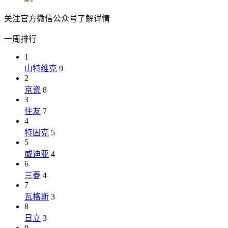
关注官方微信公众号了解详情
一周排行
1
山特维克
9
2
京瓷
8
3
住友
7
4
特固克
5
5
威迪亚
4
6
三菱
4
7
瓦格斯
3
8
日立
3
9