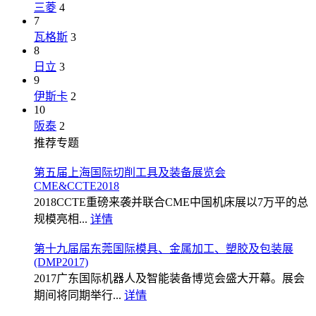
三菱
4
7
瓦格斯
3
8
日立
3
9
伊斯卡
2
10
阪泰
2
推荐专题
第五届上海国际切削工具及装备展览会
CME&CCTE2018
2018CCTE重磅来袭并联合CME中国机床展以7万平的总
规模亮相...
详情
第十九届届东莞国际模具、金属加工、塑胶及包装展
(DMP2017)
2017广东国际机器人及智能装备博览会盛大开幕。展会
期间将同期举行...
详情