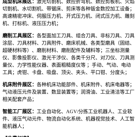
成型机床展区：
激光切割机、数控折弯机、数控剪板机、火焰
切割机、水切割机、带锯床、剪床等各种钣金数控加工设备；
高速精密冲床、伺服压力机、开式压力机、闭式压力机、雕刻
机、打标机、液压压力机；
磨削工具展区：
各型面加工刀具、组合刀具、非标刀具、刀具
涂层、刀具材料、刀具附件、磨床机械、各类型磨具（固结、
超硬材料等）、磨削材料、磨削配件及辅料等；三坐标测量
仪、影像投影仪、激光干涉仪、各类千分尺、对刀仪、刀具测
量仪、力学性能仪器、表面粗糙度仪等 ；手动、气动、电动
工具；虎钳、卡盘、吸盘、顶尖、夹头、平口钳、分度头；
机床附件展区：
各种机床功能部件、机床附件、机床电器等；
气动液压元件及装置、数显装置等；润滑油、工业清洁等工厂
相关配套产品；
智能工厂展区：
工业自动化、AGV/分拣工业机器人、工业软
件、液压气动元件、物流自动化系统、机器视觉技术、人工智
能机器人；