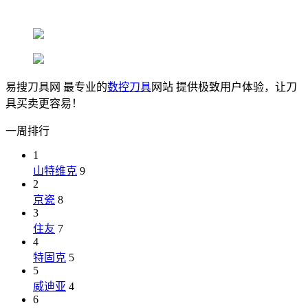
易搜刀具网 最专业的
数控刀具
网站 提供极致用户体验，让刀
具买卖更容易！
一周排行
1
山特维克
9
2
京瓷
8
3
住友
7
4
特固克
5
5
威迪亚
4
6