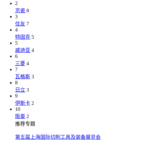
2
京瓷
8
3
住友
7
4
特固克
5
5
威迪亚
4
6
三菱
4
7
瓦格斯
3
8
日立
3
9
伊斯卡
2
10
阪泰
2
推荐专题
第五届上海国际切削工具及装备展览会