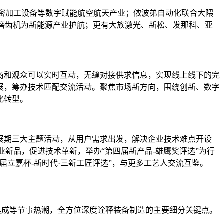
精密加工设备等数字赋能航空航天产业；侬波弟自动化联合大隈
团磨齿机为新能源产业护航；更有大族激光、新松、发那科、亚
商和观众可以实时互动，无缝对接供求信息，实现线上线下的完
展，筹办技术匹配交流活动。聚焦市场新方向，围绕创新、数字
化转型。
展期三大主题活动，从用户需求出发，解决企业技术难点开设
业新品，促进技术革新，举办“第四届新产品-雄鹰奖评选”为行
立嘉杯-新时代·三新工匠评选”，与更多工艺人交流互鉴。
系统集成等节事热潮，全方位深度诠释装备制造的主要细分关键点。