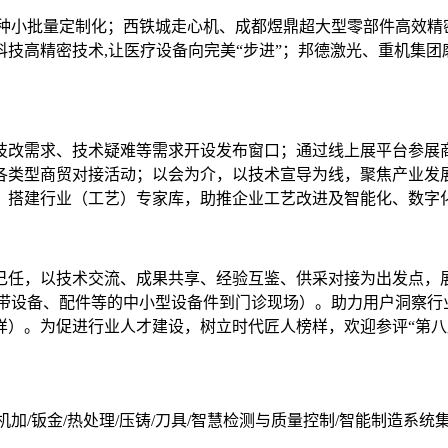
品种小批量定制化；西铁城走心机、成都煜鼎超大型零部件高效
技高精密技术,让医疗设备向完美“步进”；邦德激光、重机集
技改需求、技术疑难等需求开设发布窗口；通过线上展平台参展
各类型商贸对接活动；以会为介，以技术宣导为线，聚焦产业发
，搭建行业（工艺）专家库，助推企业工艺改进及智能化、数字
己任，以技术交流、成果共享、经验互鉴、供采对接为出发点，
携带设备、配件等的中小型设备件到门诊现场）。助力用户洞察行
）。为促进行业人才建设，树立时代匠人榜样，欢迎参评“第八届
机加/钣金/热处理/压铸/刀具/智慧检测与质量控制/智能制造