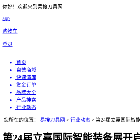
你好！欢迎来到易搜刀具网
app
购物车
登录
首页
自营商城
快速清库
赏金订单
品牌大全
产品搜索
行业动态
您所在的位置：
易搜刀具网
>
行业动态
>
第24届立嘉国际智
第24届立嘉国际智能装备展开