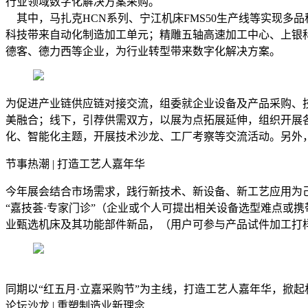
行业领域数字化解决方案采购。
其中，马扎克HCN系列、宁江机床FMS50生产线等实现多
科技带来自动化制造加工单元；精雕五轴高速加工中心、上银科
德客、德力西等企业，为行业转型带来数字化解决方案。
为促进产业链供应链对接交流，组委就企业设备及产品采购、
美融合；线下，引荐供需双方，以展为点拓展延伸，组织开展
化、智能化主题，开展技术沙龙、工厂考察等交流活动。另外
节事热潮 | 打造工艺人嘉年华
今年展会结合市场需求，践行新技术、新设备、新工艺应用为
“嘉技荟·专家门诊”（企业或个人可提出相关设备选型难点或
业甄选机床及其功能部件新品，（用户可参与产品试件加工打样
同期以“红五月·立嘉采购节”为主线，打造工艺人嘉年华，掀起
论坛沙龙 | 重塑制造业新理念