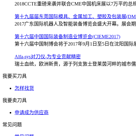
2018CCTE重磅来袭并联合CME中国机床展以7万平的总规
第十九届届东莞国际模具、金属加工、塑胶及包装展(DMP2
2017广东国际机器人及智能装备博览会盛大开幕。展会期间
第十六届中国国际装备制造业博览会(CIEME2017)
第十六届中国制博会将于2017年9月1日至5日在沈阳国际展
Alfa-sys对刀仪-为专业贡献精密
瑞士血统，欧洲新贵，源于列支敦士登莱茵河畔的城市儒格尔
我要买刀具
怎样找货
我要卖刀具
申请成为供应商
常见问题