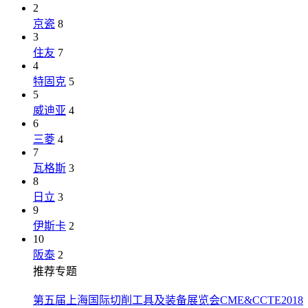
2
京瓷
8
3
住友
7
4
特固克
5
5
威迪亚
4
6
三菱
4
7
瓦格斯
3
8
日立
3
9
伊斯卡
2
10
阪泰
2
推荐专题
第五届上海国际切削工具及装备展览会CME&CCTE2018